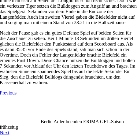
fühlte man sich auf Seiten der Longhorns schon recht sicher. Doch wie
ein verletzter Tiger setzen die Bulldoggen zum Angriff an und brachten
das Spielgerät Sekunden vor dem Ende in die Endzone der
Langenfelder. Auch im zweiten Viertel gaben die Bielefelder nicht auf
und so ging man mit einem Stand von 28:21 in die Halbzeitpause.
Nach der Pause gab es ein gutes Defense Spiel auf beiden Seiten für
die Zuschauer zu sehen. Bei 1 Minute 18 Sekunden im dritten Viertel
glichen die Bielefelder den Punktestand auf dem Scoreboard aus. Als
es dann 35:35 vor Ende des Spiels stand, sah man sich schon in der
Overtime. Doch ein Fehler der Langenfelder brachte Bielefeld ein
erneutes First Down. Diese Chance nutzen die Bulldoggen und holten
7 Sekunden vor Ablauf der Uhr den letzten Touchdown des Tages. Im
wahrsten Sinne ein spannendes Spiel bis auf die letzte Sekunde. Ein
Sieg, den die Bielefeld Bulldogs dringendst brauchten, um den
Klassenerhalt zu wahren.
Previous
Berlin Adler beenden ERIMA GFL-Saison
frühzeitig
Next