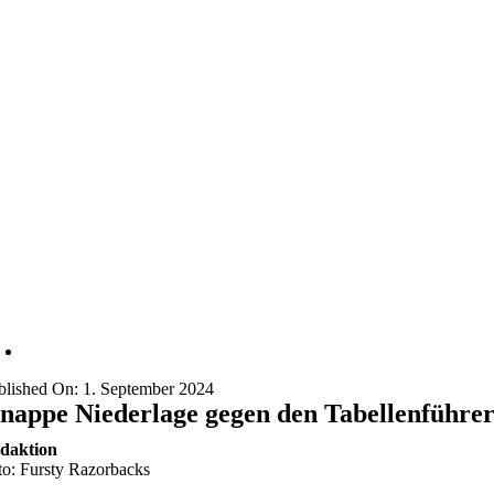
blished On: 1. September 2024
nappe Niederlage gegen den Tabellenführe
daktion
to: Fursty Razorbacks