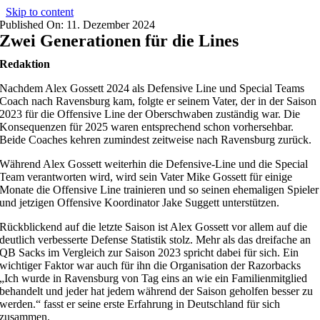
Skip to content
Published On: 11. Dezember 2024
Zwei Generationen für die Lines
Redaktion
Nachdem Alex Gossett 2024 als Defensive Line und Special Teams
Coach nach Ravensburg kam, folgte er seinem Vater, der in der Saison
2023 für die Offensive Line der Oberschwaben zuständig war. Die
Konsequenzen für 2025 waren entsprechend schon vorhersehbar.
Beide Coaches kehren zumindest zeitweise nach Ravensburg zurück.
Während Alex Gossett weiterhin die Defensive-Line und die Special
Team verantworten wird, wird sein Vater Mike Gossett für einige
Monate die Offensive Line trainieren und so seinen ehemaligen Spieler
und jetzigen Offensive Koordinator Jake Suggett unterstützen.
Rückblickend auf die letzte Saison ist Alex Gossett vor allem auf die
deutlich verbesserte Defense Statistik stolz. Mehr als das dreifache an
QB Sacks im Vergleich zur Saison 2023 spricht dabei für sich. Ein
wichtiger Faktor war auch für ihn die Organisation der Razorbacks
„Ich wurde in Ravensburg von Tag eins an wie ein Familienmitglied
behandelt und jeder hat jedem während der Saison geholfen besser zu
werden.“ fasst er seine erste Erfahrung in Deutschland für sich
zusammen.