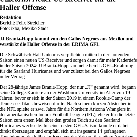
Haller Offense
Redaktion
Bericht: Felix Streicher
Foto: ixba, Mexiko Stadt
JJ Brania-Hopp kommt von den Gallos Negroes aus Mexiko und
verstärkt die Haller Offense in der ERIMA GFL
Die Schwäbisch Hall Unicorns verpflichten mitten in der laufenden
Saison einen neuen US-Receiver und sorgen damit für mehr Kadertief
in der Saison 2024: JJ Brania-Hopp sammelte bereits GFL-Erfahrung
für die Saarland Hurricanes und war zuletzt bei den Gallos Negroes
unter Vertrag.
Der 28-jährige James Brania-Hopp, der nur „JJ“ genannt wird, begann
seine College-Karriere an der Washburn University im Alter von 19
Jahren, bevor er sich in der Saison 2019 in einem Rookie-Camp der
Tennessee Titans beweisen durfte. Nach seinem kurzen Abstecher in
die NFL spielte er zwei Jahre für die Northern Arizona Wranglers in
der amerikanischen Indoor Football League (IFL), ehe er für die letzte
Saison zum ersten Mal über den großen Teich zu den Saarland
Hurricanes wechselte. In seiner ersten GFL-Saison konnte er dabei
direkt überzeugen und empfahl sich mit insgesamt 14 gefangenen
Touchdowns als drittbester Receiver der Saison für weitere Aufgaben