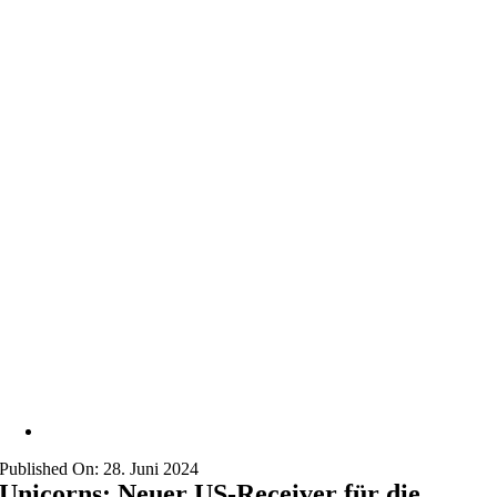
Published On: 28. Juni 2024
Unicorns: Neuer US-Receiver für die