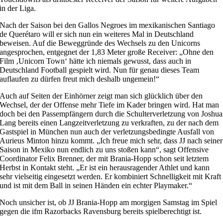
in der Liga.
Nach der Saison bei den Gallos Negroes im mexikanischen Santiago
de Querétaro will er sich nun ein weiteres Mal in Deutschland
beweisen. Auf die Beweggründe des Wechsels zu den Unicorns
angesprochen, entgegnet der 1,83 Meter große Receiver: „Ohne den
Film ‚Unicorn Town‘ hätte ich niemals gewusst, dass auch in
Deutschland Football gespielt wird. Nun für genau dieses Team
auflaufen zu dürfen freut mich deshalb ungemein!“
Auch auf Seiten der Einhörner zeigt man sich glücklich über den
Wechsel, der der Offense mehr Tiefe im Kader bringen wird. Hat man
doch bei den Passempfängern durch die Schulterverletzung von Joshua
Lang bereits einen Langzeitverletzung zu verkraften, zu der nach dem
Gastspiel in München nun auch der verletzungsbedingte Ausfall von
Aurieus Minton hinzu kommt. „Ich freue mich sehr, dass JJ nach seiner
Saison in Mexiko nun endlich zu uns stoßen kann“, sagt Offensive
Coordinator Felix Brenner, der mit Brania-Hopp schon seit letztem
Herbst in Kontakt steht. „Er ist ein herausragender Athlet und kann
sehr vielseitig eingesetzt werden. Er kombiniert Schnelligkeit mit Kraft
und ist mit dem Ball in seinen Händen ein echter Playmaker.“
Noch unsicher ist, ob JJ Brania-Hopp am morgigen Samstag im Spiel
gegen die ifm Razorbacks Ravensburg bereits spielberechtigt ist.