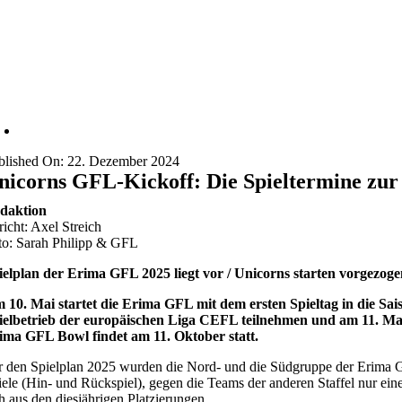
blished On: 22. Dezember 2024
nicorns GFL-Kickoff: Die Spieltermine zur
daktion
richt: Axel Streich
to: Sarah Philipp & GFL
ielplan der Erima GFL 2025 liegt vor / Unicorns starten vorgezoge
 10. Mai startet die Erima GFL mit dem ersten Spieltag in die Sai
ielbetrieb der europäischen Liga CEFL teilnehmen und am 11. Mai e
ima GFL Bowl findet am 11. Oktober statt.
r den Spielplan 2025 wurden die Nord- und die Südgruppe der Erima GFL
iele (Hin- und Rückspiel), gegen die Teams der anderen Staffel nur e
ch aus den diesjährigen Platzierungen.