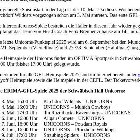
r generelle Saisonstart in der Liga ist der 10. Mai. Da dieses Wochene
rchdorf Wildcats vorgezogen schon am 3. Mai antreten. Das erste G
e Interconference-Spiele bestreiten die Haller in diesem Jahr wieder
pfängt das Team von Head Coach Felix Brenner zuhause am 14. Juni. A
s letzte Unicorns-Punktspiel 2025 wird am 6. September bei den Munich
./21. September (Viertelfinale) und 27./28. September (Halbfinale) au
le Heimspiele der Unicorns finden im OPTIMA Sportpark in Schwäbisch H
:00 Uhr (bisher 17:00 Uhr) gelegt wurde.
uerkarten für alle GFL-Heimspiele 2025 sind im Internet bereits unter
ayoff-Heimspiele sowie die Heimspiele in der CEFL. Der Ticketvorverka
le ERIMA-GFL-Spiele 2025 der Schwäbisch Hall Unicorns:
Mai, 16:00 Uhr Kirchdorf Wildcats – UNICORNS
Mai, 16:00 Uhr UNICORNS – Munich Cowboys
Mai, 17:00 Uhr ifm Razorbacks Ravensburg – UNICORNS
Juni, 16:00 Uhr Allgäu Comets – UNICORNS
Juni, 16:00 Uhr UNICORNS – Potsdam Royals
Juni, 16:00 Uhr UNICORNS – Pforzheim Wilddogs
Juli, 17:00 Uhr Straubing Spiders – UNICORNS