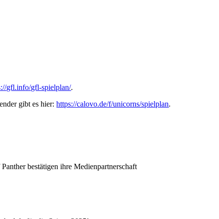
://gfl.info/gfl-spielplan/
.
nder gibt es hier:
https://calovo.de/f/unicorns/spielplan
.
Panther bestätigen ihre Medienpartnerschaft