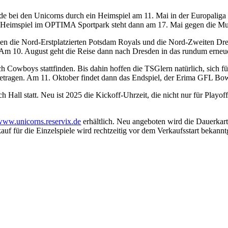
nde bei den Unicorns durch ein Heimspiel am 11. Mai in der Europaliga 
FL-Heimspiel im OPTIMA Sportpark steht dann am 17. Mai gegen die 
 gegen die Nord-Erstplatzierten Potsdam Royals und die Nord-Zweiten 
m 10. August geht die Reise dann nach Dresden in das rundum erneue
 Cowboys stattfinden. Bis dahin hoffen die TSGlern natürlich, sich f
sgetragen. Am 11. Oktober findet dann das Endspiel, der Erima GFL Bow
all statt. Neu ist 2025 die Kickoff-Uhrzeit, die nicht nur für Playof
www.unicorns.reservix.de
erhältlich. Neu angeboten wird die Dauerkar
uf für die Einzelspiele wird rechtzeitig vor dem Verkaufsstart bekann