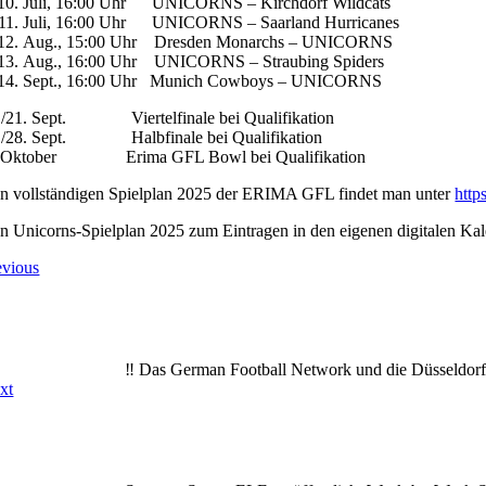
Juli, 16:00 Uhr UNICORNS – Kirchdorf Wildcats
Juli, 16:00 Uhr UNICORNS – Saarland Hurricanes
Aug., 15:00 Uhr Dresden Monarchs – UNICORNS
Aug., 16:00 Uhr UNICORNS – Straubing Spiders
Sept., 16:00 Uhr Munich Cowboys – UNICORNS
./21. Sept. Viertelfinale bei Qualifikation
./28. Sept. Halbfinale bei Qualifikation
.Oktober Erima GFL Bowl bei Qualifikation
n vollständigen Spielplan 2025 der ERIMA GFL findet man unter
https
n Unicorns-Spielplan 2025 zum Eintragen in den eigenen digitalen Kale
evious
‼️ Das German Football Network und die Düsseldorf 
xt