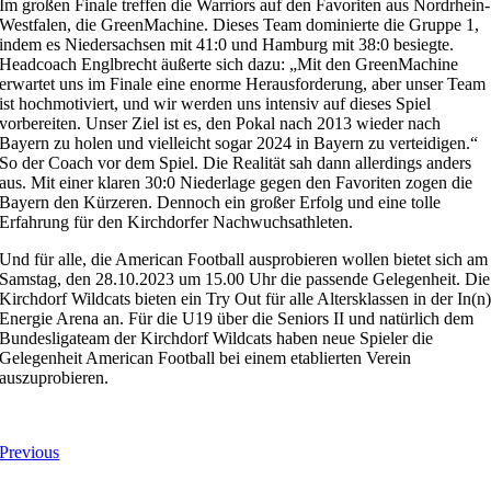
Im großen Finale treffen die Warriors auf den Favoriten aus Nordrhein-
Westfalen, die GreenMachine. Dieses Team dominierte die Gruppe 1,
indem es Niedersachsen mit 41:0 und Hamburg mit 38:0 besiegte.
Headcoach Englbrecht äußerte sich dazu: „Mit den GreenMachine
erwartet uns im Finale eine enorme Herausforderung, aber unser Team
ist hochmotiviert, und wir werden uns intensiv auf dieses Spiel
vorbereiten. Unser Ziel ist es, den Pokal nach 2013 wieder nach
Bayern zu holen und vielleicht sogar 2024 in Bayern zu verteidigen.“
So der Coach vor dem Spiel. Die Realität sah dann allerdings anders
aus. Mit einer klaren 30:0 Niederlage gegen den Favoriten zogen die
Bayern den Kürzeren. Dennoch ein großer Erfolg und eine tolle
Erfahrung für den Kirchdorfer Nachwuchsathleten.
Und für alle, die American Football ausprobieren wollen bietet sich am
Samstag, den 28.10.2023 um 15.00 Uhr die passende Gelegenheit. Die
Kirchdorf Wildcats bieten ein Try Out für alle Altersklassen in der In(n
Energie Arena an. Für die U19 über die Seniors II und natürlich dem
Bundesligateam der Kirchdorf Wildcats haben neue Spieler die
Gelegenheit American Football bei einem etablierten Verein
auszuprobieren.
Previous