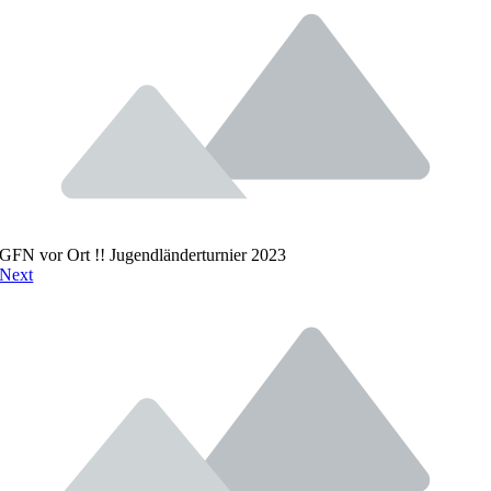
GFN vor Ort !! Jugendländerturnier 2023
Next