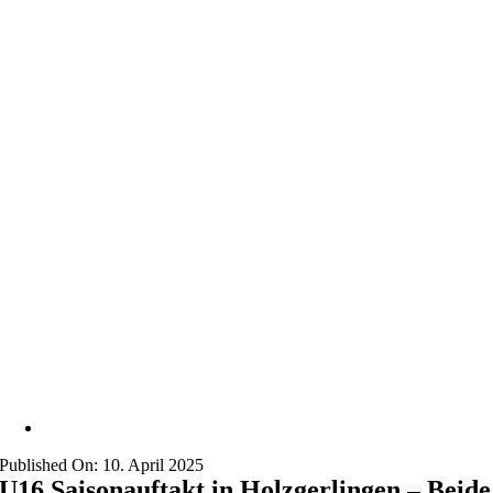
Published On: 10. April 2025
U16 Saisonauftakt in Holzgerlingen – Beide