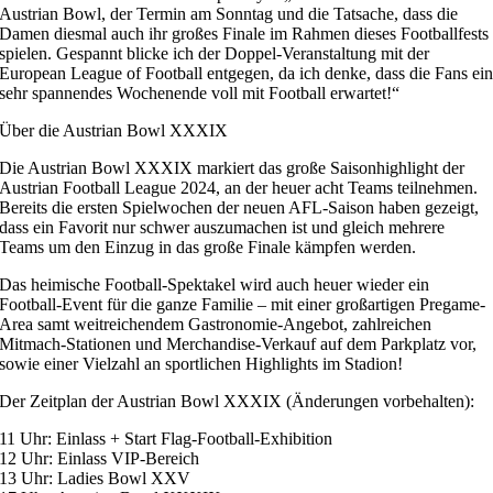
Austrian Bowl, der Termin am Sonntag und die Tatsache, dass die
Damen diesmal auch ihr großes Finale im Rahmen dieses Footballfests
spielen. Gespannt blicke ich der Doppel-Veranstaltung mit der
European League of Football entgegen, da ich denke, dass die Fans ei
sehr spannendes Wochenende voll mit Football erwartet!“
Über die Austrian Bowl XXXIX
Die Austrian Bowl XXXIX markiert das große Saisonhighlight der
Austrian Football League 2024, an der heuer acht Teams teilnehmen.
Bereits die ersten Spielwochen der neuen AFL-Saison haben gezeigt,
dass ein Favorit nur schwer auszumachen ist und gleich mehrere
Teams um den Einzug in das große Finale kämpfen werden.
Das heimische Football-Spektakel wird auch heuer wieder ein
Football-Event für die ganze Familie – mit einer großartigen Pregame-
Area samt weitreichendem Gastronomie-Angebot, zahlreichen
Mitmach-Stationen und Merchandise-Verkauf auf dem Parkplatz vor,
sowie einer Vielzahl an sportlichen Highlights im Stadion!
Der Zeitplan der Austrian Bowl XXXIX (Änderungen vorbehalten):
11 Uhr: Einlass + Start Flag-Football-Exhibition
12 Uhr: Einlass VIP-Bereich
13 Uhr: Ladies Bowl XXV