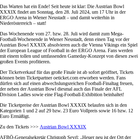
Das Warten hat ein Ende! Seit heute ist klar: Die Austrian Bowl
XXXIX findet am Sonntag, den 28. Juli 2024, um 17 Uhr in der
ERGO Arena in Wiener Neustadt – und damit weiterhin in
Niederösterreich – statt!
Das Wochenende vom 27. bzw. 28. Juli wird damit zum Mega-
Football-Wochenende in Wiener Neustadt, denn einen Tag vor der
Austrian Bowl XXXIX absolvieren auch die Vienna Vikings ein Spiel
der European League of Football in der ERGO Arena. Fans werden
mit einem tollen und umfassenden Gameday-Konzept von diesen zwei
großen Events profitieren.
Der Ticketverkauf für das große Finale ist ab sofort geöffnet, Tickets
können beim Ticketpartner oeticket.com erworben werden. Fans
dürfen sich auf einen abwechslungsreichen Football-Finaltag freuen,
der neben der Austrian Bowl diesmal auch das Finale der AFL
Division Ladies sowie eine Flag-Football-Exhibition beinhaltet!
Die Ticketpreise der Austrian Bowl XXXIX belaufen sich in den
Kategorien 1 und 2 auf 29 bzw. 23 Euro Vollpreis sowie 16 bzw. 12
Euro Ermäßigt.
Zu den Tickets >>>
Austrian Bowl XXXIX
AFBÖ-Generalsekretär Christoph Seyrl: „Heuer neu ist der Ort der