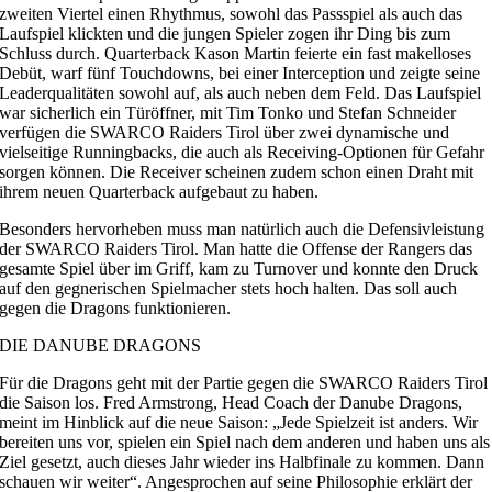
zweiten Viertel einen Rhythmus, sowohl das Passspiel als auch das
Laufspiel klickten und die jungen Spieler zogen ihr Ding bis zum
Schluss durch. Quarterback Kason Martin feierte ein fast makelloses
Debüt, warf fünf Touchdowns, bei einer Interception und zeigte seine
Leaderqualitäten sowohl auf, als auch neben dem Feld. Das Laufspiel
war sicherlich ein Türöffner, mit Tim Tonko und Stefan Schneider
verfügen die SWARCO Raiders Tirol über zwei dynamische und
vielseitige Runningbacks, die auch als Receiving-Optionen für Gefahr
sorgen können. Die Receiver scheinen zudem schon einen Draht mit
ihrem neuen Quarterback aufgebaut zu haben.
Besonders hervorheben muss man natürlich auch die Defensivleistung
der SWARCO Raiders Tirol. Man hatte die Offense der Rangers das
gesamte Spiel über im Griff, kam zu Turnover und konnte den Druck
auf den gegnerischen Spielmacher stets hoch halten. Das soll auch
gegen die Dragons funktionieren.
DIE DANUBE DRAGONS
Für die Dragons geht mit der Partie gegen die SWARCO Raiders Tirol
die Saison los. Fred Armstrong, Head Coach der Danube Dragons,
meint im Hinblick auf die neue Saison: „Jede Spielzeit ist anders. Wir
bereiten uns vor, spielen ein Spiel nach dem anderen und haben uns als
Ziel gesetzt, auch dieses Jahr wieder ins Halbfinale zu kommen. Dann
schauen wir weiter“. Angesprochen auf seine Philosophie erklärt der