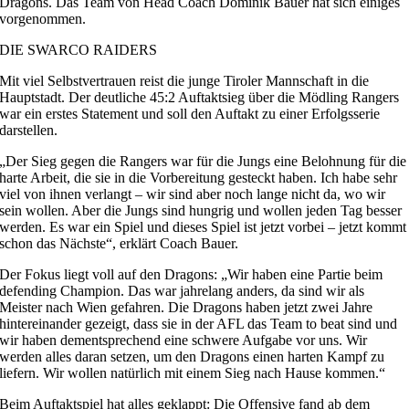
Dragons. Das Team von Head Coach Dominik Bauer hat sich einiges
vorgenommen.
DIE SWARCO RAIDERS
Mit viel Selbstvertrauen reist die junge Tiroler Mannschaft in die
Hauptstadt. Der deutliche 45:2 Auftaktsieg über die Mödling Rangers
war ein erstes Statement und soll den Auftakt zu einer Erfolgsserie
darstellen.
„Der Sieg gegen die Rangers war für die Jungs eine Belohnung für die
harte Arbeit, die sie in die Vorbereitung gesteckt haben. Ich habe sehr
viel von ihnen verlangt – wir sind aber noch lange nicht da, wo wir
sein wollen. Aber die Jungs sind hungrig und wollen jeden Tag besser
werden. Es war ein Spiel und dieses Spiel ist jetzt vorbei – jetzt kommt
schon das Nächste“, erklärt Coach Bauer.
Der Fokus liegt voll auf den Dragons: „Wir haben eine Partie beim
defending Champion. Das war jahrelang anders, da sind wir als
Meister nach Wien gefahren. Die Dragons haben jetzt zwei Jahre
hintereinander gezeigt, dass sie in der AFL das Team to beat sind und
wir haben dementsprechend eine schwere Aufgabe vor uns. Wir
werden alles daran setzen, um den Dragons einen harten Kampf zu
liefern. Wir wollen natürlich mit einem Sieg nach Hause kommen.“
Beim Auftaktspiel hat alles geklappt: Die Offensive fand ab dem