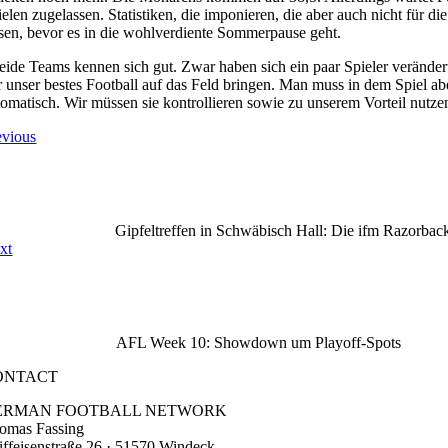
ielen zugelassen. Statistiken, die imponieren, die aber auch nicht für 
ssen, bevor es in die wohlverdiente Sommerpause geht.
eide Teams kennen sich gut. Zwar haben sich ein paar Spieler verände
r unser bestes Football auf das Feld bringen. Man muss in dem Spiel a
tomatisch. Wir müssen sie kontrollieren sowie zu unserem Vorteil nut
evious
Gipfeltreffen in Schwäbisch Hall: Die ifm Razorback
xt
AFL Week 10: Showdown um Playoff-Spots
ONTACT
ERMAN FOOTBALL NETWORK
omas Fassing
iffeisenstraße 26 · 51570 Windeck