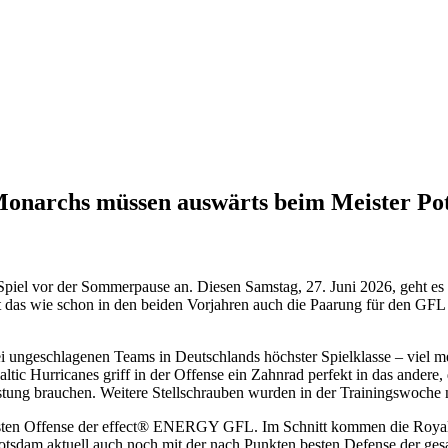
Monarchs müssen auswärts beim Meister Po
piel vor der Sommerpause an. Diesen Samstag, 27. Juni 2026, geht es 
das wie schon in den beiden Vorjahren auch die Paarung für den GFL 
i ungeschlagenen Teams in Deutschlands höchster Spielklasse – viel me
ic Hurricanes griff in der Offense ein Zahnrad perfekt in das andere, 
stung brauchen. Weitere Stellschrauben wurden in der Trainingswoche 
tivsten Offense der effect®️ ENERGY GFL. Im Schnitt kommen die Royal
otsdam aktuell auch noch mit der nach Punkten besten Defense der ges