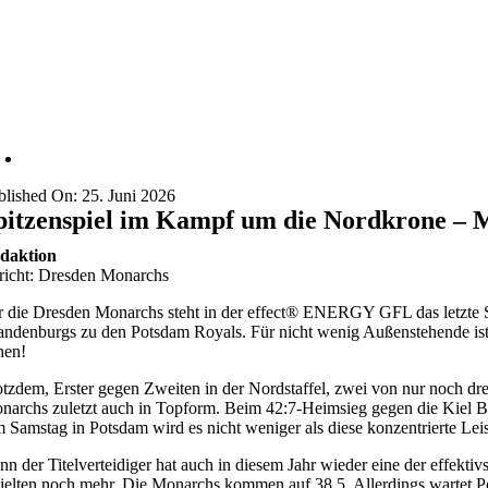
blished On: 25. Juni 2026
pitzenspiel im Kampf um die Nordkrone – 
daktion
richt: Dresden Monarchs
r die Dresden Monarchs steht in der effect®️ ENERGY GFL das letzte S
andenburgs zu den Potsdam Royals. Für nicht wenig Außenstehende ist 
hen!
otzdem, Erster gegen Zweiten in der Nordstaffel, zwei von nur noch dre
narchs zuletzt auch in Topform. Beim 42:7-Heimsieg gegen die Kiel Balt
 Samstag in Potsdam wird es nicht weniger als diese konzentrierte Lei
nn der Titelverteidiger hat auch in diesem Jahr wieder eine der effek
zielten noch mehr. Die Monarchs kommen auf 38,5. Allerdings wartet P