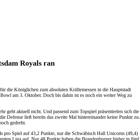
tsdam Royals ran
für die Königlichen zum absoluten Kräftemessen in die Hauptstadt
Bowl am 3. Oktober. Doch bis dahin ist es noch ein weiter Weg zu
hr geht aktuell nicht. Und passend zum Topspiel präsentierten sich die
die Defense ließ bereits das zweite Mal hintereinander keine Punkte zu
noch gedreht.
s pro Spiel auf 43,2 Punkte, nur die Schwäbisch Hall Unicorns (49,4)
amten Liga auf. Nur 48 Punkte haben die Brandenburger bisher in fünf