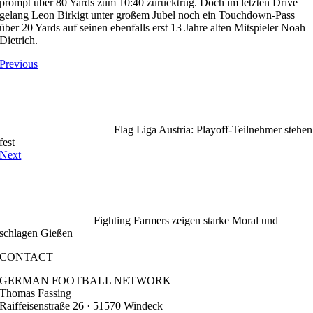
prompt über 80 Yards zum 10:40 zurücktrug. Doch im letzten Drive
gelang Leon Birkigt unter großem Jubel noch ein Touchdown-Pass
über 20 Yards auf seinen ebenfalls erst 13 Jahre alten Mitspieler Noah
Dietrich.
Previous
Flag Liga Austria: Playoff-Teilnehmer stehen
fest
Next
Fighting Farmers zeigen starke Moral und
schlagen Gießen
CONTACT
GERMAN FOOTBALL NETWORK
Thomas Fassing
Raiffeisenstraße 26 · 51570 Windeck