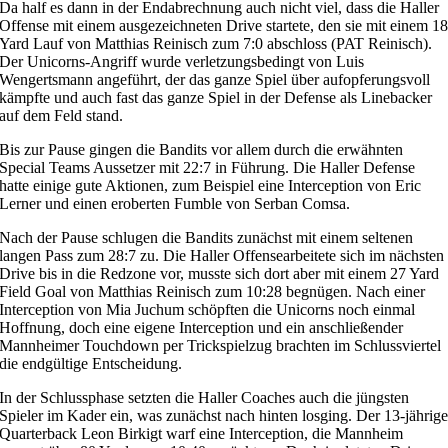
Da half es dann in der Endabrechnung auch nicht viel, dass die Haller
Offense mit einem ausgezeichneten Drive startete, den sie mit einem 1
Yard Lauf von Matthias Reinisch zum 7:0 abschloss (PAT Reinisch).
Der Unicorns-Angriff wurde verletzungsbedingt von Luis
Wengertsmann angeführt, der das ganze Spiel über aufopferungsvoll
kämpfte und auch fast das ganze Spiel in der Defense als Linebacker
auf dem Feld stand.
Bis zur Pause gingen die Bandits vor allem durch die erwähnten
Special Teams Aussetzer mit 22:7 in Führung. Die Haller Defense
hatte einige gute Aktionen, zum Beispiel eine Interception von Eric
Lerner und einen eroberten Fumble von Serban Comsa.
Nach der Pause schlugen die Bandits zunächst mit einem seltenen
langen Pass zum 28:7 zu. Die Haller Offensearbeitete sich im nächsten
Drive bis in die Redzone vor, musste sich dort aber mit einem 27 Yard
Field Goal von Matthias Reinisch zum 10:28 begnügen. Nach einer
Interception von Mia Juchum schöpften die Unicorns noch einmal
Hoffnung, doch eine eigene Interception und ein anschließender
Mannheimer Touchdown per Trickspielzug brachten im Schlussviertel
die endgültige Entscheidung.
In der Schlussphase setzten die Haller Coaches auch die jüngsten
Spieler im Kader ein, was zunächst nach hinten losging. Der 13-jährig
Quarterback Leon Birkigt warf eine Interception, die Mannheim