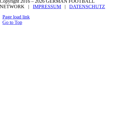
Copyright 2016 –
2026 GERMAN FOOTBALL
NETWORK |
IMPRESSUM
|
DATENSCHUTZ
Page load link
Go to Top