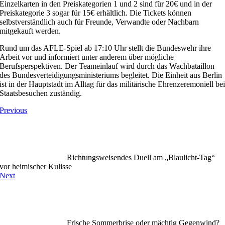
Einzelkarten in den Preiskategorien 1 und 2 sind für 20€ und in der
Preiskategorie 3 sogar für 15€ erhältlich. Die Tickets können
selbstverständlich auch für Freunde, Verwandte oder Nachbarn
mitgekauft werden.
Rund um das AFLE-Spiel ab 17:10 Uhr stellt die Bundeswehr ihre
Arbeit vor und informiert unter anderem über mögliche
Berufsperspektiven. Der Teameinlauf wird durch das Wachbataillon
des Bundesverteidigungsministeriums begleitet. Die Einheit aus Berlin
ist in der Hauptstadt im Alltag für das militärische Ehrenzeremoniell be
Staatsbesuchen zuständig.
Previous
Richtungsweisendes Duell am „Blaulicht-Tag“
vor heimischer Kulisse
Next
Frische Sommerbrise oder mächtig Gegenwind?