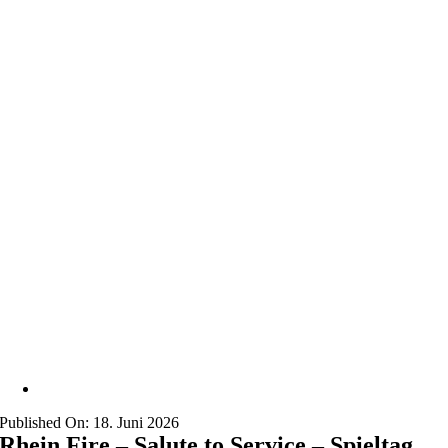
Published On: 18. Juni 2026
Rhein Fire – Salute to Service – Spieltag