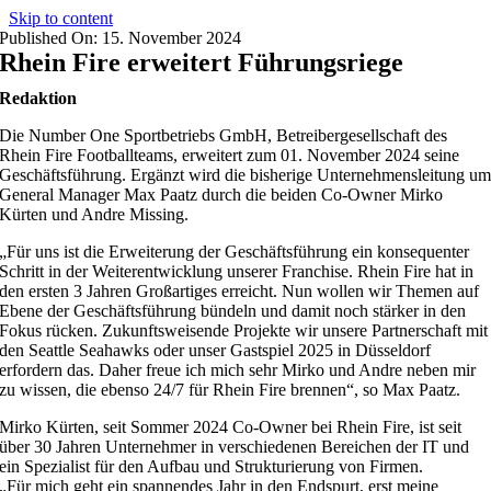
Skip to content
Published On: 15. November 2024
Rhein Fire erweitert Führungsriege
Redaktion
Die Number One Sportbetriebs GmbH, Betreibergesellschaft des
Rhein Fire Footballteams, erweitert zum 01. November 2024 seine
Geschäftsführung. Ergänzt wird die bisherige Unternehmensleitung u
General Manager Max Paatz durch die beiden Co-Owner Mirko
Kürten und Andre Missing.
„Für uns ist die Erweiterung der Geschäftsführung ein konsequenter
Schritt in der Weiterentwicklung unserer Franchise. Rhein Fire hat in
den ersten 3 Jahren Großartiges erreicht. Nun wollen wir Themen auf
Ebene der Geschäftsführung bündeln und damit noch stärker in den
Fokus rücken. Zukunftsweisende Projekte wir unsere Partnerschaft mit
den Seattle Seahawks oder unser Gastspiel 2025 in Düsseldorf
erfordern das. Daher freue ich mich sehr Mirko und Andre neben mir
zu wissen, die ebenso 24/7 für Rhein Fire brennen“, so Max Paatz.
Mirko Kürten, seit Sommer 2024 Co-Owner bei Rhein Fire, ist seit
über 30 Jahren Unternehmer in verschiedenen Bereichen der IT und
ein Spezialist für den Aufbau und Strukturierung von Firmen.
„Für mich geht ein spannendes Jahr in den Endspurt, erst meine