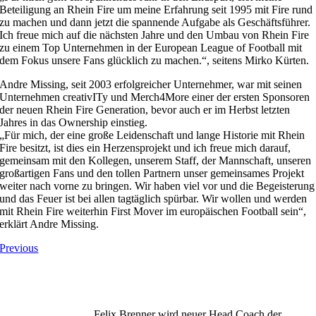
Beteiligung an Rhein Fire um meine Erfahrung seit 1995 mit Fire rund
zu machen und dann jetzt die spannende Aufgabe als Geschäftsführer.
Ich freue mich auf die nächsten Jahre und den Umbau von Rhein Fire
zu einem Top Unternehmen in der European League of Football mit
dem Fokus unsere Fans glücklich zu machen.“, seitens Mirko Kürten.
Andre Missing, seit 2003 erfolgreicher Unternehmer, war mit seinen
Unternehmen creativITy und Merch4More einer der ersten Sponsoren
der neuen Rhein Fire Generation, bevor auch er im Herbst letzten
Jahres in das Ownership einstieg.
„Für mich, der eine große Leidenschaft und lange Historie mit Rhein
Fire besitzt, ist dies ein Herzensprojekt und ich freue mich darauf,
gemeinsam mit den Kollegen, unserem Staff, der Mannschaft, unseren
großartigen Fans und den tollen Partnern unser gemeinsames Projekt
weiter nach vorne zu bringen. Wir haben viel vor und die Begeisterung
und das Feuer ist bei allen tagtäglich spürbar. Wir wollen und werden
mit Rhein Fire weiterhin First Mover im europäischen Football sein“,
erklärt Andre Missing.
Previous
Felix Brenner wird neuer Head Coach der