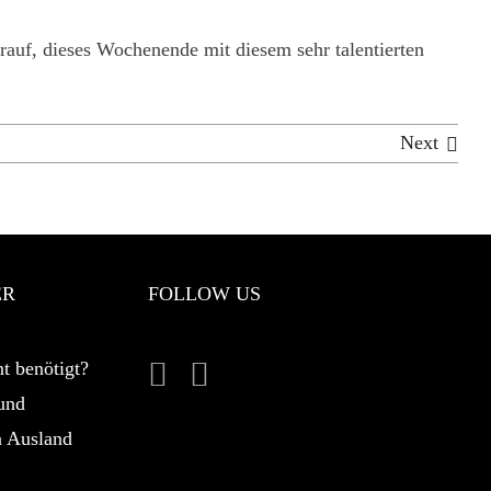
rauf, dieses Wochenende mit diesem sehr talentierten
Next
ER
FOLLOW US
t benötigt?
und
n Ausland