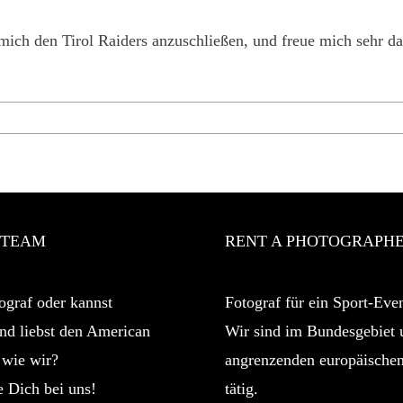
mich den Tirol Raiders anzuschließen, und freue mich sehr da
 TEAM
RENT A PHOTOGRAPH
ograf oder kannst
Fotograf für ein Sport-Even
nd liebst den American
Wir sind im Bundesgebiet 
 wie wir?
angrenzenden europäische
 Dich bei uns!
tätig.