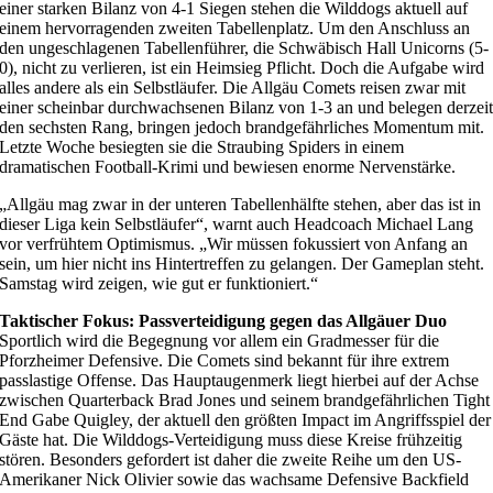
einer starken Bilanz von 4-1 Siegen stehen die Wilddogs aktuell auf
einem hervorragenden zweiten Tabellenplatz. Um den Anschluss an
den ungeschlagenen Tabellenführer, die Schwäbisch Hall Unicorns (5-
0), nicht zu verlieren, ist ein Heimsieg Pflicht. Doch die Aufgabe wird
alles andere als ein Selbstläufer. Die Allgäu Comets reisen zwar mit
einer scheinbar durchwachsenen Bilanz von 1-3 an und belegen derzei
den sechsten Rang, bringen jedoch brandgefährliches Momentum mit.
Letzte Woche besiegten sie die Straubing Spiders in einem
dramatischen Football-Krimi und bewiesen enorme Nervenstärke.
„Allgäu mag zwar in der unteren Tabellenhälfte stehen, aber das ist in
dieser Liga kein Selbstläufer“, warnt auch Headcoach Michael Lang
vor verfrühtem Optimismus. „Wir müssen fokussiert von Anfang an
sein, um hier nicht ins Hintertreffen zu gelangen. Der Gameplan steht.
Samstag wird zeigen, wie gut er funktioniert.“
Taktischer Fokus: Passverteidigung gegen das Allgäuer Duo
Sportlich wird die Begegnung vor allem ein Gradmesser für die
Pforzheimer Defensive. Die Comets sind bekannt für ihre extrem
passlastige Offense. Das Hauptaugenmerk liegt hierbei auf der Achse
zwischen Quarterback Brad Jones und seinem brandgefährlichen Tight
End Gabe Quigley, der aktuell den größten Impact im Angriffsspiel der
Gäste hat. Die Wilddogs-Verteidigung muss diese Kreise frühzeitig
stören. Besonders gefordert ist daher die zweite Reihe um den US-
Amerikaner Nick Olivier sowie das wachsame Defensive Backfield