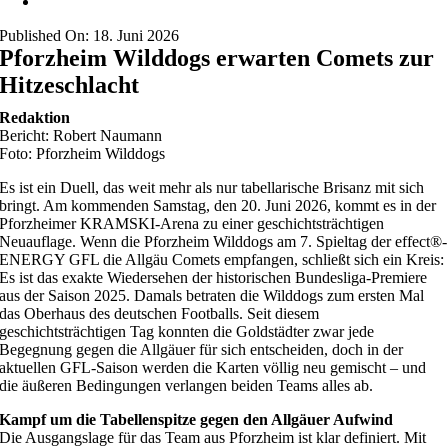
Published On: 18. Juni 2026
Pforzheim Wilddogs erwarten Comets zur
Hitzeschlacht
Redaktion
Bericht: Robert Naumann
Foto: Pforzheim Wilddogs
Es ist ein Duell, das weit mehr als nur tabellarische Brisanz mit sich
bringt. Am kommenden Samstag, den 20. Juni 2026, kommt es in der
Pforzheimer KRAMSKI-Arena zu einer geschichtsträchtigen
Neuauflage. Wenn die Pforzheim Wilddogs am 7. Spieltag der effect®-
ENERGY GFL die Allgäu Comets empfangen, schließt sich ein Kreis:
Es ist das exakte Wiedersehen der historischen Bundesliga-Premiere
aus der Saison 2025. Damals betraten die Wilddogs zum ersten Mal
das Oberhaus des deutschen Footballs. Seit diesem
geschichtsträchtigen Tag konnten die Goldstädter zwar jede
Begegnung gegen die Allgäuer für sich entscheiden, doch in der
aktuellen GFL-Saison werden die Karten völlig neu gemischt – und
die äußeren Bedingungen verlangen beiden Teams alles ab.
Kampf um die Tabellenspitze gegen den Allgäuer Aufwind
Die Ausgangslage für das Team aus Pforzheim ist klar definiert. Mit