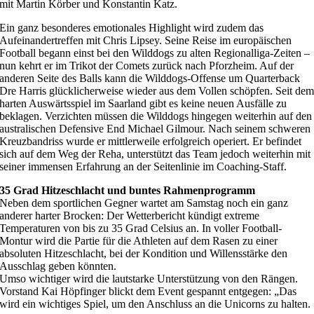
mit Martin Körber und Konstantin Katz.
Ein ganz besonderes emotionales Highlight wird zudem das
Aufeinandertreffen mit Chris Lipsey. Seine Reise im europäischen
Football begann einst bei den Wilddogs zu alten Regionalliga-Zeiten –
nun kehrt er im Trikot der Comets zurück nach Pforzheim. Auf der
anderen Seite des Balls kann die Wilddogs-Offense um Quarterback
Dre Harris glücklicherweise wieder aus dem Vollen schöpfen. Seit de
harten Auswärtsspiel im Saarland gibt es keine neuen Ausfälle zu
beklagen. Verzichten müssen die Wilddogs hingegen weiterhin auf den
australischen Defensive End Michael Gilmour. Nach seinem schweren
Kreuzbandriss wurde er mittlerweile erfolgreich operiert. Er befindet
sich auf dem Weg der Reha, unterstützt das Team jedoch weiterhin mit
seiner immensen Erfahrung an der Seitenlinie im Coaching-Staff.
35 Grad Hitzeschlacht und buntes Rahmenprogramm
Neben dem sportlichen Gegner wartet am Samstag noch ein ganz
anderer harter Brocken: Der Wetterbericht kündigt extreme
Temperaturen von bis zu 35 Grad Celsius an. In voller Football-
Montur wird die Partie für die Athleten auf dem Rasen zu einer
absoluten Hitzeschlacht, bei der Kondition und Willensstärke den
Ausschlag geben könnten.
Umso wichtiger wird die lautstarke Unterstützung von den Rängen.
Vorstand Kai Höpfinger blickt dem Event gespannt entgegen: „Das
wird ein wichtiges Spiel, um den Anschluss an die Unicorns zu halten.