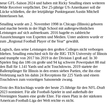
neue GFL-Saison 2024 und haben mit Ricky Smalling einen weiteren
Wide Receiver verpflichtet. Der 25-jährige US-Amerikaner soll die
Lücke schließen, die der letztjährige Punktegarant Austin Mitchell
hinterlassen hat.
Smalling wurde am 2. November 1998 in Chicago (Illinois) geboren
und machte bereits in der High School mit außergewöhnlichen
Leistungen auf sich aufmerksam. 2016 hagelte es zahlreiche
Auszeichnungen von Experten und Medien. Unter anderen wurde er
zum „Regional Football Player of the Year“ gewählt.
Logisch, dass seine Leistungen den großen Colleges nicht verborgen
blieben. Smalling entschied sich für die BIG TEN University of Illinoi
und trumpfte von 2017 bis 2019 in der Division I groß auf. In 30
Spielen fing das 186 cm große und 94 kg schwere Powerpaket 88 mal
den Ball für 1.141 Yards und acht Touchdowns. 2019 startete der
Ballempfänger für Illinois in den ersten sieben Partien, ehe ihn eine
Verletzung nach bis dahin 24 Receptions für 225 Yards und einem
Touchdown zum vorzeitigen Saisonende zwang.
Trotz des Rückschlags wurde der heute 25-Jährige für den NFL-Draft
2023 nominiert. Für alle Football-Spieler in und außerhalb der
Vereinigten Staaten eine große Ehre. Für einen Platz in der stärksten
American-Football-Liga der Welt reichte es nicht.