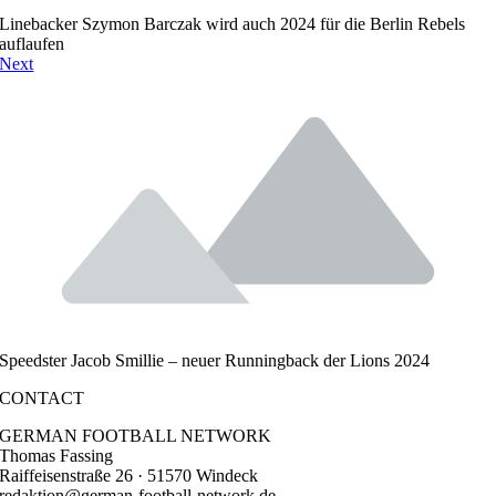
Linebacker Szymon Barczak wird auch 2024 für die Berlin Rebels
auflaufen
Next
Speedster Jacob Smillie – neuer Runningback der Lions 2024
CONTACT
GERMAN FOOTBALL NETWORK
Thomas Fassing
Raiffeisenstraße 26 · 51570 Windeck
redaktion@german-football-network.de