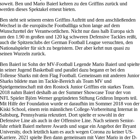
soweit. Ben und Mario Baierl kehren zu den Griffins zurück und
werden dieses Spektakel erneut bieten.
Ben steht seit seinem ersten Griffins Auftritt und dem anschließenden
Wechsel in die europäische Footballliga schon lange auf dem
Wunschzettel der Verantwortlichen. Nicht nur dass halb Europa sich
um den 1.90 m großen und 120 kg schweren Defensive Tackles reißt,
auch die Spitzenclubs der German Football League versuchten, den
Nationalspieler für sich zu begeistern. Der aber kehrt nun quasi zu
seinen Wurzeln zurück.
Ben Baierl ist Sohn der MV-Football Legende Mario Baierl und spielte
in seiner Jugend Basketball und parallel dazu begann er bei den
Tollense Sharks mit dem Flag Football. Gemeinsam mit anderen Junior
Sharks bildete man im Tackle-Bereich als Team MV und
Spielgemeinschaft mit den Rostock Junior Griffins ein starkes Team.
2018 nahm Baierl deshalb an der Summer Showcase Tour der von
NFL Spieler Björn Werner gegründeten Stiftung Gridiron Imports teil.
Mit Hilfe der Foundation wurde er daraufhin im Sommer 2018 von der
Kiski School, einem rein männlichen College-Vorbereitung Internat in
Saltsburg, Pennsylvania rekrutiert. Dort spielte er sowohl in der
Defensive Line als auch in der Offensive Line. Nach seinem Senior-
Jahr erhielt Baierl mehrere Awards und sogar ein Angebot der Bryant
University, doch letztlich kam es auch wegen Corona zu keiner US-
Karriere. 2021 spielte Ben dann gemeinsam mit Vater Mario in der D-