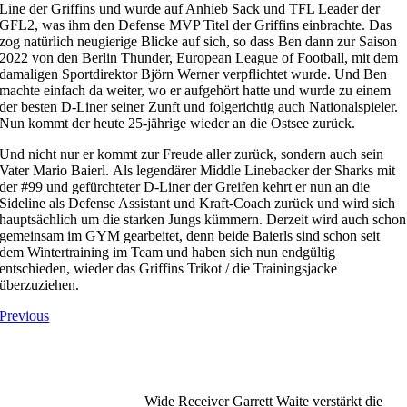
Line der Griffins und wurde auf Anhieb Sack und TFL Leader der
GFL2, was ihm den Defense MVP Titel der Griffins einbrachte. Das
zog natürlich neugierige Blicke auf sich, so dass Ben dann zur Saison
2022 von den Berlin Thunder, European League of Football, mit dem
damaligen Sportdirektor Björn Werner verpflichtet wurde. Und Ben
machte einfach da weiter, wo er aufgehört hatte und wurde zu einem
der besten D-Liner seiner Zunft und folgerichtig auch Nationalspieler.
Nun kommt der heute 25-jährige wieder an die Ostsee zurück.
Und nicht nur er kommt zur Freude aller zurück, sondern auch sein
Vater Mario Baierl. Als legendärer Middle Linebacker der Sharks mit
der #99 und gefürchteter D-Liner der Greifen kehrt er nun an die
Sideline als Defense Assistant und Kraft-Coach zurück und wird sich
hauptsächlich um die starken Jungs kümmern. Derzeit wird auch schon
gemeinsam im GYM gearbeitet, denn beide Baierls sind schon seit
dem Wintertraining im Team und haben sich nun endgültig
entschieden, wieder das Griffins Trikot / die Trainingsjacke
überzuziehen.
Previous
Wide Receiver Garrett Waite verstärkt die