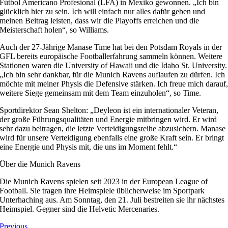
Fútbol Americano Profesional (LFA) in Mexiko gewonnen. „Ich bin
glücklich hier zu sein. Ich will einfach nur alles dafür geben und
meinen Beitrag leisten, dass wir die Playoffs erreichen und die
Meisterschaft holen“, so Williams.
Auch der 27-Jährige Manase Time hat bei den Potsdam Royals in der
GFL bereits europäische Footballerfahrung sammeln können. Weitere
Stationen waren die University of Hawaii und die Idaho St. University.
„Ich bin sehr dankbar, für die Munich Ravens auflaufen zu dürfen. Ich
möchte mit meiner Physis die Defensive stärken. Ich freue mich darauf
weitere Siege gemeinsam mit dem Team einzuholen“, so Time.
Sportdirektor Sean Shelton: „Deyleon ist ein internationaler Veteran,
der große Führungsqualitäten und Energie mitbringen wird. Er wird
sehr dazu beitragen, die letzte Verteidigungsreihe abzusichern. Manase
wird für unsere Verteidigung ebenfalls eine große Kraft sein. Er bringt
eine Energie und Physis mit, die uns im Moment fehlt.“
Über die Munich Ravens
Die Munich Ravens spielen seit 2023 in der European League of
Football. Sie tragen ihre Heimspiele üblicherweise im Sportpark
Unterhaching aus. Am Sonntag, den 21. Juli bestreiten sie ihr nächstes
Heimspiel. Gegner sind die Helvetic Mercenaries.
Previous