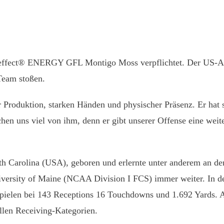
r effect®️ ENERGY GFL Montigo Moss verpflichtet. Der US-A
Team stoßen.
 Produktion, starken Händen und physischer Präsenz. Er hat s
en uns viel von ihm, denn er gibt unserer Offense eine weite
h Carolina (USA), geboren und erlernte unter anderem an de
iversity of Maine (NCAA Division I FCS) immer weiter. In den
ielen bei 143 Receptions 16 Touchdowns und 1.692 Yards. Al
llen Receiving-Kategorien.