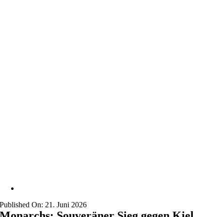
Published On: 21. Juni 2026
Monarchs: Souveräner Sieg gegen Kiel