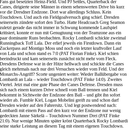
Fans gut besetzten Heinz-Field. Und PJ Settles, Quarterback der
Canes, dirigierte seine Männer in einem sehenswerten Drive bis kurz
vor die Dresdner Endzone. Dort war allerdings Schluss. Kein
Touchdown. Und auch ein Fieldgoalversuch ging schief. Dresden
seinerseits zündete sofort den Turbo. Hatte Headcoach Greg Seamon
zuletzt gerade das nicht immer in Schwung kommende Laufspiel
kritisiert, konnte er nun mit Genugtuung von der Teamzone aus ein
paar dominante Runs beobachten. Rocky Lombardi schickte zweimal
Runningback Toff Lala. Der erlief jeweils ein Firstdown. Dann ein
Zuckerpass auf Montigo Moss und noch ein letzter kraftvoller Lauf
von Lala und schon stand es 7:0 (PAT Florian Finke). Kiel schien
beeindruckt und kam seinerseits zunächst nicht mehr vom Fleck.
Dresdens Defense war in der Hitze hellwach und schickte die Canes
gleich mehrmals nach nur drei Versuchen wieder vom Feld. Und der
Monarchs-Angriff? Scorte ungeniert weiter: Wieder Ballübergabe von
Lombardi an Lala – wieder Touchdown (PAT Finke 14:0). Zweites
Viertel. Jetzt mal eine gute Phase der Canes Defense. Dresden muss
sich nach einem kurzen Drive schnell vom Ball trennen und Kiel
bekommt in Sichtweite der Endzone den Ball – und gibt ihn sofort
wieder ab. Fumble Kiel, Logan Mobelini greift zu und schon darf
Dresden wieder auf den Fahrersitz. Und legt postwendend nach:
Lombardi mit einem Pass auf den kurz vor der Endzone nur wenig
gedeckten Janne Särkelä – Touchdown Nummer Drei (PAT Finke
21:0). Nur wenige Minuten später krönt Quarterback Rocky Lombardi
seine starke Leistung an diesem Tag mit einem eigenen Touchdown.