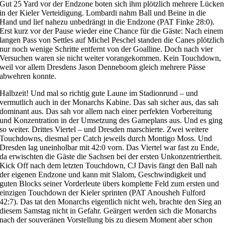
Gut 25 Yard vor der Endzone boten sich ihm plötzlich mehrere Lücken
in der Kieler Verteidigung. Lombardi nahm Ball und Beine in die
Hand und lief nahezu unbedrängt in die Endzone (PAT Finke 28:0).
Erst kurz vor der Pause wieder eine Chance für die Gäste: Nach einem
langen Pass von Settles auf Michel Peschel standen die Canes plötzlich
nur noch wenige Schritte entfernt von der Goalline. Doch nach vier
Versuchen waren sie nicht weiter vorangekommen. Kein Touchdown,
weil vor allem Dresdens Jason Denneboom gleich mehrere Pässe
abwehren konnte.
Halbzeit! Und mal so richtig gute Laune im Stadionrund – und
vermutlich auch in der Monarchs Kabine. Das sah sicher aus, das sah
dominant aus. Das sah vor allem nach einer perfekten Vorbereitung
und Konzentration in der Umsetzung des Gameplans aus. Und es ging
so weiter. Drittes Viertel – und Dresden marschierte. Zwei weitere
Touchdowns, diesmal per Catch jeweils durch Montigo Moss. Und
Dresden lag uneinholbar mit 42:0 vorn. Das Viertel war fast zu Ende,
da erwischten die Gäste die Sachsen bei der ersten Unkonzentriertheit.
Kick Off nach dem letzten Touchdown, CJ Davis fängt den Ball nah
der eigenen Endzone und kann mit Slalom, Geschwindigkeit und
guten Blocks seiner Vorderleute übers komplette Feld zum ersten und
einzigen Touchdown der Kieler sprinten (PAT Anousheh Fulford
42:7). Das tat den Monarchs eigentlich nicht weh, brachte den Sieg an
diesem Samstag nicht in Gefahr. Geärgert werden sich die Monarchs
nach der souveränen Vorstellung bis zu diesem Moment aber schon