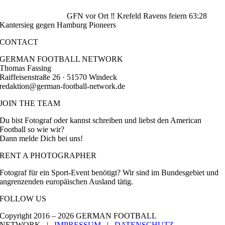
GFN vor Ort ‼️ Krefeld Ravens feiern 63:28
Kantersieg gegen Hamburg Pioneers
CONTACT
GERMAN FOOTBALL NETWORK
Thomas Fassing
Raiffeisenstraße 26 · 51570 Windeck
redaktion@german-football-network.de
JOIN THE TEAM
Du bist Fotograf oder kannst schreiben und liebst den American
Football so wie wir?
Dann melde Dich bei uns!
RENT A PHOTOGRAPHER
Fotograf für ein Sport-Event benötigt? Wir sind im Bundesgebiet und
angrenzenden europäischen Ausland tätig.
FOLLOW US
Copyright 2016 –
2026 GERMAN FOOTBALL
NETWORK |
IMPRESSUM
|
DATENSCHUTZ