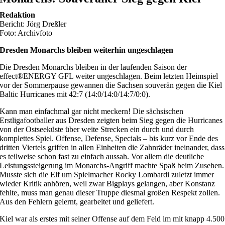
Redaktion
Bericht: Jörg Dreßler
Foto: Archivfoto
Dresden Monarchs bleiben weiterhin ungeschlagen
Die Dresden Monarchs bleiben in der laufenden Saison der
effect®ENERGY GFL weiter ungeschlagen. Beim letzten Heimspiel
vor der Sommerpause gewannen die Sachsen souverän gegen die Kiel
Baltic Hurricanes mit 42:7 (14:0/14:0/14:7/0:0).
Kann man einfachmal gar nicht meckern! Die sächsischen
Erstligafootballer aus Dresden zeigten beim Sieg gegen die Hurricanes
von der Ostseeküste über weite Strecken ein durch und durch
komplettes Spiel. Offense, Defense, Specials – bis kurz vor Ende des
dritten Viertels griffen in allen Einheiten die Zahnräder ineinander, dass
es teilweise schon fast zu einfach aussah. Vor allem die deutliche
Leistungssteigerung im Monarchs-Angriff machte Spaß beim Zusehen.
Musste sich die Elf um Spielmacher Rocky Lombardi zuletzt immer
wieder Kritik anhören, weil zwar Bigplays gelangen, aber Konstanz
fehlte, muss man genau dieser Truppe diesmal großen Respekt zollen.
Aus den Fehlern gelernt, gearbeitet und geliefert.
Kiel war als erstes mit seiner Offense auf dem Feld im mit knapp 4.500