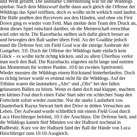
und Weiß gefärbt. Die lautstarke Unterstützung war für die Wilddogs
spürbar. Nach dem Münzwurf durfte dann auch gleich die Offense der
Wilddogs das Spiel eröffnen, doch es wollte nicht wirklich rund laufen.
Die Bälle prallten den Receivern aus den Händen, und ohne ein First
Down ging es wieder vom Feld. Man merkte dem Team den Druck an,
denn dieses Spiel entschied darüber, ob die Meisterschaft erreichbar
wird oder nicht. Die Razorbacks stellten sich dafür gleich besser an
und bewegten den Ball sauber übers Feld. An der Goalline jedoch
stand die Defense fest; ein Field Goal war die einzige Ausbeute der
Gastgeber, 3:0. Doch die Offense der Wilddogs hatte einfach kein
Glück – es wollte nicht richtig klicken, und zu allem Überfluss verlor
man noch den Ball. Die Razorbacks zögerten nicht lange und nutzten
das Momentum für weitere Punkte, 10:0 im zweiten Spielviertel.
Wieder mussten die Wilddogs einem Rückstand hinterherlaufen. Doch
so richtig besser wurde es erstmal nicht für die Wilddogs. Auf der
Tribüne waren die lautstarken „Ahs“ und „Ohs“ bei den fallen
gelassenen Bällen zu hören. Wenn es dann doch mal klappte, machten
ein kleines Foul durch einen False Start oder ein schlechter Snap den
Fortschritt sofort wieder zunichte. Nur die starke Laufarbeit von
Quarterback Rayna Stewart hielt den Drive in dritten Versuchen am
Leben. Der Aufwand wurde schließlich mit einem Field Goal durch
Luca Hirschberger belohnt, 10:3 der Anschluss. Die Defense hielt, und
die Wilddogs kamen fünf Minuten vor der Halbzeit nochmal in
Ballbesitz. Kurz vor der Halbzeit fand der Ball die Hände von Luca
Hirschberger zum 10:10-Ausgleich.