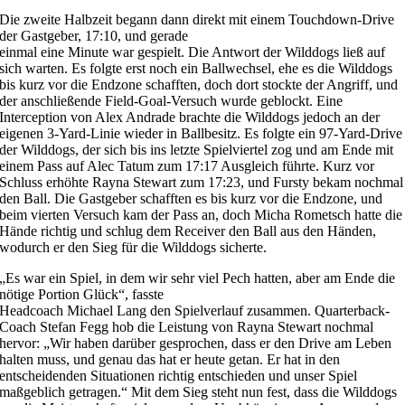
Die zweite Halbzeit begann dann direkt mit einem Touchdown-Drive
der Gastgeber, 17:10, und gerade
einmal eine Minute war gespielt. Die Antwort der Wilddogs ließ auf
sich warten. Es folgte erst noch ein Ballwechsel, ehe es die Wilddogs
bis kurz vor die Endzone schafften, doch dort stockte der Angriff, und
der anschließende Field-Goal-Versuch wurde geblockt. Eine
Interception von Alex Andrade brachte die Wilddogs jedoch an der
eigenen 3-Yard-Linie wieder in Ballbesitz. Es folgte ein 97-Yard-Drive
der Wilddogs, der sich bis ins letzte Spielviertel zog und am Ende mit
einem Pass auf Alec Tatum zum 17:17 Ausgleich führte. Kurz vor
Schluss erhöhte Rayna Stewart zum 17:23, und Fursty bekam nochmal
den Ball. Die Gastgeber schafften es bis kurz vor die Endzone, und
beim vierten Versuch kam der Pass an, doch Micha Rometsch hatte die
Hände richtig und schlug dem Receiver den Ball aus den Händen,
wodurch er den Sieg für die Wilddogs sicherte.
„Es war ein Spiel, in dem wir sehr viel Pech hatten, aber am Ende die
nötige Portion Glück“, fasste
Headcoach Michael Lang den Spielverlauf zusammen. Quarterback-
Coach Stefan Fegg hob die Leistung von Rayna Stewart nochmal
hervor: „Wir haben darüber gesprochen, dass er den Drive am Leben
halten muss, und genau das hat er heute getan. Er hat in den
entscheidenden Situationen richtig entschieden und unser Spiel
maßgeblich getragen.“ Mit dem Sieg steht nun fest, dass die Wilddogs