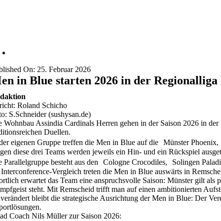
blished On: 25. Februar 2026
en in Blue starten 2026 in der Regionalli
daktion
richt: Roland Schicho
to: S.Schneider (sushysan.de)
e Wohnbau Assindia Cardinals Herren gehen in der Saison 2026 in der Re
aditionsreichen Duellen.
 der eigenen Gruppe treffen die Men in Blue auf die Münster Phoenix
gen diese drei Teams werden jeweils ein Hin- und ein Rückspiel ausge
e Parallelgruppe besteht aus den Cologne Crocodiles, Solingen Palad
 Interconference-Vergleich treten die Men in Blue auswärts in Remsche
ortlich erwartet das Team eine anspruchsvolle Saison: Münster gilt als 
mpfgeist steht. Mit Remscheid trifft man auf einen ambitionierten Aufste
verändert bleibt die strategische Ausrichtung der Men in Blue: Der Ve
portlösungen.
ad Coach Nils Müller zur Saison 2026: