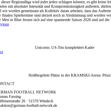
n dieser Regionalliga wird jeder jeden schlagen können, es gibt keine 
ielen mit absoluter Intensität und Kompromisslosigkeit auftreten, dürf
d wir werden gemeinsam als Kollektiv daran arbeiten, dass das Auftre
e finalen Spieltermine sind derzeit noch in Abstimmung und werden veröffe
e Men in Blue freuen sich auf eine spannende Saison 2026 und auf die 
evious
Unicorns: US-Trio komplettiert Kader
xt
Heißbegehrte Plätze in der KRAMSKI-Arena: Pforzh
ONTACT
ERMAN FOOTBALL NETWORK
omas Fassing
iffeisenstraße 26 · 51570 Windeck
daktion@german-football-network.de