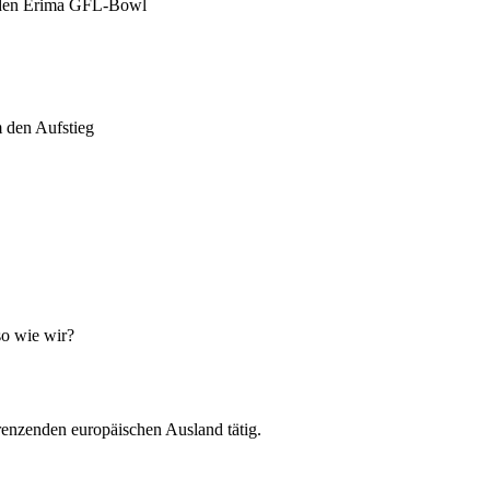
n den Erima GFL-Bowl
 den Aufstieg
so wie wir?
renzenden europäischen Ausland tätig.