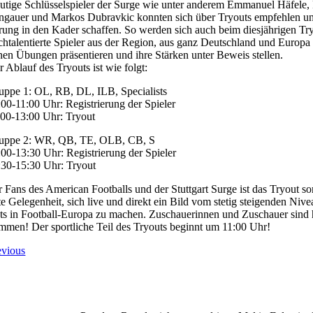
utige Schlüsselspieler der Surge wie unter anderem Emmanuel Häfele, 
ngauer und Markos Dubravkic konnten sich über Tryouts empfehlen u
rung in den Kader schaffen. So werden sich auch beim diesjährigen Tr
chtalentierte Spieler aus der Region, aus ganz Deutschland und Europa 
nen Übungen präsentieren und ihre Stärken unter Beweis stellen.
r Ablauf des Tryouts ist wie folgt:
uppe 1: OL, RB, DL, ILB, Specialists
:00-11:00 Uhr: Registrierung der Spieler
:00-13:00 Uhr: Tryout
uppe 2: WR, QB, TE, OLB, CB, S
:00-13:30 Uhr: Registrierung der Spieler
:30-15:30 Uhr: Tryout
r Fans des American Footballs und der Stuttgart Surge ist das Tryout so
te Gelegenheit, sich live und direkt ein Bild vom stetig steigenden Nive
nts in Football-Europa zu machen. Zuschauerinnen und Zuschauer sind h
mmen! Der sportliche Teil des Tryouts beginnt um 11:00 Uhr!
evious