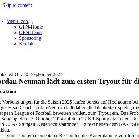
Skip to content
Menu Icon
GFN-Home
GFN-Team
Sponsoring
Kontakt
blished On: 30. September 2024
ordan Neuman lädt zum ersten Tryout für di
daktion
e Vorbereitungen für die Saison 2025 laufen bereits auf Hochtouren bei 
rge. Head Coach Jordan Neuman lädt daher alle talentierten Spieler, die
ropean League of Football beweisen wollen, zum Tryout ein. Das Prob
 Sonntag, den 27. Oktober 2024 auf dem TUS 1-Sportplatz in der Jahn
 in 70597 Stuttgart-Degerloch stattfinden – direkt neben dem GAZi-Sta
ldau.
e Tryouts sind ein elementarer Bestandteil der Kaderplanung von Jord