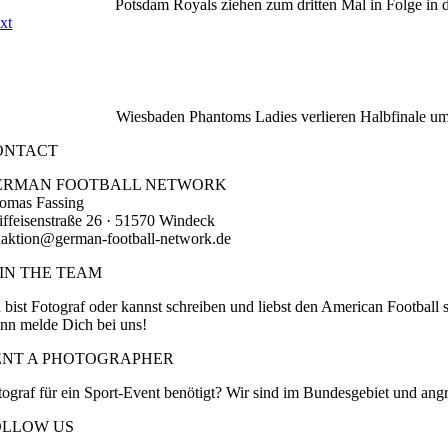
Potsdam Royals ziehen zum dritten Mal in Folge i
xt
Wiesbaden Phantoms Ladies verlieren Halbfinale um
ONTACT
ERMAN FOOTBALL NETWORK
omas Fassing
iffeisenstraße 26 · 51570 Windeck
daktion@german-football-network.de
OIN THE TEAM
 bist Fotograf oder kannst schreiben und liebst den American Football 
nn melde Dich bei uns!
ENT A PHOTOGRAPHER
tograf für ein Sport-Event benötigt? Wir sind im Bundesgebiet und ang
OLLOW US