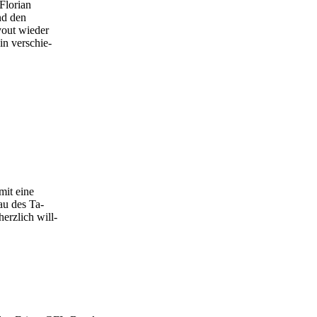
Florian
nd den
yout wieder
in verschie-
mit eine
au des Ta-
erzlich will-