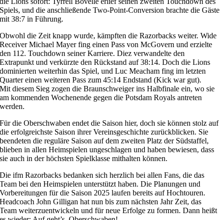
die Lions sofort: Tyrrell Bovelle erlief seinen zweiten Touchdown des
Spiels, und die anschließende Two-Point-Conversion brachte die Gäste
mit 38:7 in Führung.
Obwohl die Zeit knapp wurde, kämpften die Razorbacks weiter. Wide
Receiver Michael Mayer fing einen Pass von McGovern und erzielte
den 112. Touchdown seiner Karriere. Diez verwandelte den
Extrapunkt und verkürzte den Rückstand auf 38:14. Doch die Lions
dominierten weiterhin das Spiel, und Luc Meacham fing im letzten
Quarter einen weiteren Pass zum 45:14 Endstand (Kick war gut).
Mit diesem Sieg zogen die Braunschweiger ins Halbfinale ein, wo sie
am kommenden Wochenende gegen die Potsdam Royals antreten
werden.
Für die Oberschwaben endet die Saison hier, doch sie können stolz auf
die erfolgreichste Saison ihrer Vereinsgeschichte zurückblicken. Sie
beendeten die reguläre Saison auf dem zweiten Platz der Südstaffel,
blieben in allen Heimspielen ungeschlagen und haben bewiesen, dass
sie auch in der höchsten Spielklasse mithalten können.
Die ifm Razorbacks bedanken sich herzlich bei allen Fans, die das
Team bei den Heimspielen unterstützt haben. Die Planungen und
Vorbereitungen für die Saison 2025 laufen bereits auf Hochtouren.
Headcoach John Gilligan hat nun bis zum nächsten Jahr Zeit, das
Team weiterzuentwickeln und für neue Erfolge zu formen. Dann heißt
es wieder: Auf geht’s, Oberschwaben!