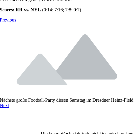
Scores: RR vs. NYL
(0:14; 7:16; 7:8; 0:7)
Previous
Nächste große Football-Party diesen Samstag im Dresdner Heinz-Field
Next
Die kurze Woche taktisch, nicht technisch nutzen