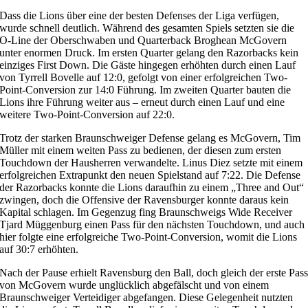
Dass die Lions über eine der besten Defenses der Liga verfügen,
wurde schnell deutlich. Während des gesamten Spiels setzten sie die
O-Line der Oberschwaben und Quarterback Broghean McGovern
unter enormen Druck. Im ersten Quarter gelang den Razorbacks kein
einziges First Down. Die Gäste hingegen erhöhten durch einen Lauf
von Tyrrell Bovelle auf 12:0, gefolgt von einer erfolgreichen Two-
Point-Conversion zur 14:0 Führung. Im zweiten Quarter bauten die
Lions ihre Führung weiter aus – erneut durch einen Lauf und eine
weitere Two-Point-Conversion auf 22:0.
Trotz der starken Braunschweiger Defense gelang es McGovern, Tim
Müller mit einem weiten Pass zu bedienen, der diesen zum ersten
Touchdown der Hausherren verwandelte. Linus Diez setzte mit einem
erfolgreichen Extrapunkt den neuen Spielstand auf 7:22. Die Defense
der Razorbacks konnte die Lions daraufhin zu einem „Three and Out“
zwingen, doch die Offensive der Ravensburger konnte daraus kein
Kapital schlagen. Im Gegenzug fing Braunschweigs Wide Receiver
Tjard Müggenburg einen Pass für den nächsten Touchdown, und auch
hier folgte eine erfolgreiche Two-Point-Conversion, womit die Lions
auf 30:7 erhöhten.
Nach der Pause erhielt Ravensburg den Ball, doch gleich der erste Pas
von McGovern wurde unglücklich abgefälscht und von einem
Braunschweiger Verteidiger abgefangen. Diese Gelegenheit nutzten