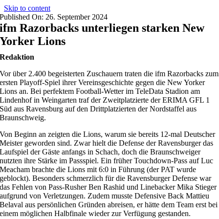
Skip to content
Published On: 26. September 2024
ifm Razorbacks unterliegen starken New
Yorker Lions
Redaktion
Vor über 2.400 begeisterten Zuschauern traten die ifm Razorbacks zum
ersten Playoff-Spiel ihrer Vereinsgeschichte gegen die New Yorker
Lions an. Bei perfektem Football-Wetter im TeleData Stadion am
Lindenhof in Weingarten traf der Zweitplatzierte der ERIMA GFL 1
Süd aus Ravensburg auf den Drittplatzierten der Nordstaffel aus
Braunschweig.
Von Beginn an zeigten die Lions, warum sie bereits 12-mal Deutscher
Meister geworden sind. Zwar hielt die Defense der Ravensburger das
Laufspiel der Gäste anfangs in Schach, doch die Braunschweiger
nutzten ihre Stärke im Passspiel. Ein früher Touchdown-Pass auf Luc
Meacham brachte die Lions mit 6:0 in Führung (der PAT wurde
geblockt). Besonders schmerzlich für die Ravensburger Defense war
das Fehlen von Pass-Rusher Ben Rashid und Linebacker Mika Stieger
aufgrund von Verletzungen. Zudem musste Defensive Back Mattieu
Belaval aus persönlichen Gründen abreisen, er hätte dem Team erst bei
einem möglichen Halbfinale wieder zur Verfügung gestanden.