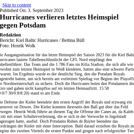
Skip to content
Published On: 3. September 2023
Hurricanes verlieren letztes Heimspiel
gegen Potsdam
Redaktion
Bericht: Kiel Baltic Hurricanes / Bettina Büll
Foto: Henrik Wolk
ie Ausgangssituation für das letzte Heimspiel der Saison 2023 für die Kiel Balt
urricanes lautete Tabellenschlusslicht der GFL Nord empfängt den
abellenführer. Das Team und die 1.786 Fans im Kilia Stadion, die sich alle wie
ewohnt zum letzten Heimspiel in Weiß kleideten, hatten also eine schwere Parti
rwartet. Im Ergebnis wurde es der deutliche Sieg, den die Potsdam Royals
ngestrebt hatten, um sich bereits am vorletzten Spieltag vor Beginn der Playoff
ie Nordmeisterschaft zu sichern. Doch die Hurricanes boten den Potsdamern di
tirn und gaben nicht kampflos auf im letzten Heimauftritt. 15:58
0:0/7:30/0:8/8:20) stand es am Ende.
ie Defense der Kieler beendete den ersten Angriff der Royals und erzwang ein
urnover on Downs. Die Kieler konnten ihrerseits den Ball gut über das Feld
ewegen. Henrik Wolk führte an diesem Tag die Offense der Canes an, da Kaleb
cott mit einer Schulterverletzung, die er sich in der Vorwoche in Ingolstadt
ugezogen hatte, ausfiel. Doch Potsdams Ruben de Ruyter beendete das
ordrängen der Kieler mit einer Interception. Bald darauf erzielten die Royals z
eginn des zweiten Viertels die ersten Punkte und gingen nach erfolgreicher Tw