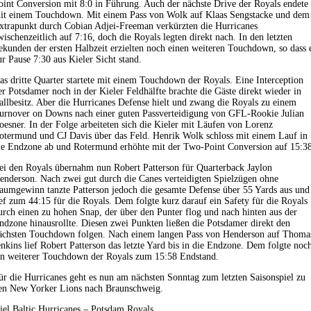
oint Conversion mit 8:0 in Führung. Auch der nächste Drive der Royals endete
it einem Touchdown. Mit einem Pass von Wolk auf Klaas Sengstacke und dem
xtrapunkt durch Cobian Adjei-Freeman verkürzten die Hurricanes
wischenzeitlich auf 7:16, doch die Royals legten direkt nach. In den letzten
ekunden der ersten Halbzeit erzielten noch einen weiteren Touchdown, so dass 
ur Pause 7:30 aus Kieler Sicht stand.
as dritte Quarter startete mit einem Touchdown der Royals. Eine Interception
er Potsdamer noch in der Kieler Feldhälfte brachte die Gäste direkt wieder in
allbesitz. Aber die Hurricanes Defense hielt und zwang die Royals zu einem
urnover on Downs nach einer guten Passverteidigung von GFL-Rookie Julian
oesner. In der Folge arbeiteten sich die Kieler mit Läufen von Lorenz
otermund und CJ Davis über das Feld. Henrik Wolk schloss mit einem Lauf in
ie Endzone ab und Rotermund erhöhte mit der Two-Point Conversion auf 15:3
ei den Royals übernahm nun Robert Patterson für Quarterback Jaylon
enderson. Nach zwei gut durch die Canes verteidigten Spielzügen ohne
aumgewinn tanzte Patterson jedoch die gesamte Defense über 55 Yards aus und
ief zum 44:15 für die Royals. Dem folgte kurz darauf ein Safety für die Royals
urch einen zu hohen Snap, der über den Punter flog und nach hinten aus der
ndzone hinausrollte. Diesen zwei Punkten ließen die Potsdamer direkt den
ächsten Touchdown folgen. Nach einem langen Pass von Henderson auf Thoma
enkins lief Robert Patterson das letzte Yard bis in die Endzone. Dem folgte noc
in weiterer Touchdown der Royals zum 15:58 Endstand.
ür die Hurricanes geht es nun am nächsten Sonntag zum letzten Saisonspiel zu
en New Yorker Lions nach Braunschweig.
iel Baltic Hurricanes – Potsdam Royals