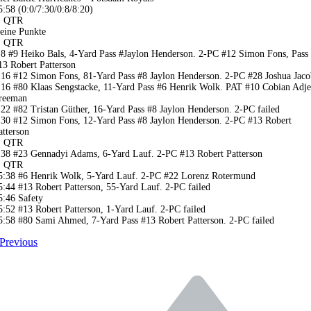
5:58 (0:0/7:30/0:8/8:20)
. QTR
eine Punkte
. QTR
:8 #9 Heiko Bals, 4-Yard Pass #Jaylon Henderson. 2-PC #12 Simon Fons, Pass
13 Robert Patterson
:16 #12 Simon Fons, 81-Yard Pass #8 Jaylon Henderson. 2-PC #28 Joshua Jac
:16 #80 Klaas Sengstacke, 11-Yard Pass #6 Henrik Wolk. PAT #10 Cobian Adje
reeman
:22 #82 Tristan Güther, 16-Yard Pass #8 Jaylon Henderson. 2-PC failed
:30 #12 Simon Fons, 12-Yard Pass #8 Jaylon Henderson. 2-PC #13 Robert
atterson
. QTR
:38 #23 Gennadyi Adams, 6-Yard Lauf. 2-PC #13 Robert Patterson
. QTR
5:38 #6 Henrik Wolk, 5-Yard Lauf. 2-PC #22 Lorenz Rotermund
5:44 #13 Robert Patterson, 55-Yard Lauf. 2-PC failed
5:46 Safety
5:52 #13 Robert Patterson, 1-Yard Lauf. 2-PC failed
5:58 #80 Sami Ahmed, 7-Yard Pass #13 Robert Patterson. 2-PC failed
Previous