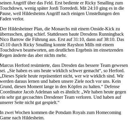
seinen Angriff über das Feld. Erst bediente er Ricky Smalling zum
Touchdown, wenig später Jordi Torrededi. Mit 24:10 ging es in die
Pause, weil Hildesheims Angriff nach einigen Umstellungen den
Faden verlor.
Der Hildesheimer Plan, die Monarchs mit einem Onside-Kick zu
überraschen, ging schief. Stattdessen baute Dresdens Runningback
Nico Barrow die Führung aus. Erst auf 31:10, dann auf 38:10. Das
45:10 durch Ricky Smalling konnte Rayshon Mills mit einem
Touchdown beantworten, am deutlichen Ergebnis im einsetzenden
Regen änderte das aber nichts mehr.
Marcus Herford resümierte, dass Dresden das bessere Team gewesen
sei. „Sie haben es uns heute wirklich schwer gemacht“, so Herford.
„Dieses Spiele heute repräsentiert nicht, wer wir wirklich sind. Wir
werden daraus lernen und haben unsere Ziele noch vor uns. Kein
Grund, diesen Moment lange in den Köpfen zu halten.“ Defense
Coordinator Jacob Adelman sah es ähnlich: „Wir haben heute gegen
ein sehr gut gecoachtes Dresdener Team verloren. Und haben auf
unserer Seite nicht gut gespielt.“
In zwei Wochen kommen die Potsdam Royals zum Homecoming
Game nach Hildesheim.