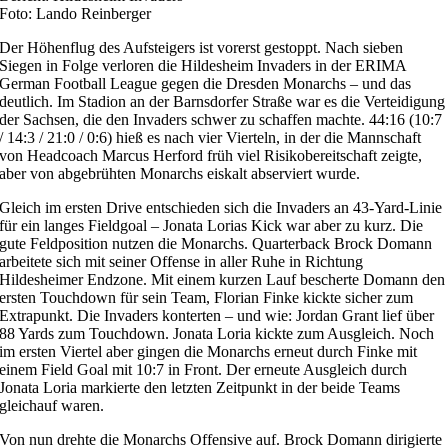
Foto: Lando Reinberger
Der Höhenflug des Aufsteigers ist vorerst gestoppt. Nach sieben
Siegen in Folge verloren die Hildesheim Invaders in der ERIMA
German Football League gegen die Dresden Monarchs – und das
deutlich. Im Stadion an der Barnsdorfer Straße war es die Verteidigung
der Sachsen, die den Invaders schwer zu schaffen machte. 44:16 (10:7
/ 14:3 / 21:0 / 0:6) hieß es nach vier Vierteln, in der die Mannschaft
von Headcoach Marcus Herford früh viel Risikobereitschaft zeigte,
aber von abgebrühten Monarchs eiskalt abserviert wurde.
Gleich im ersten Drive entschieden sich die Invaders an 43-Yard-Linie
für ein langes Fieldgoal – Jonata Lorias Kick war aber zu kurz. Die
gute Feldposition nutzen die Monarchs. Quarterback Brock Domann
arbeitete sich mit seiner Offense in aller Ruhe in Richtung
Hildesheimer Endzone. Mit einem kurzen Lauf bescherte Domann den
ersten Touchdown für sein Team, Florian Finke kickte sicher zum
Extrapunkt. Die Invaders konterten – und wie: Jordan Grant lief über
88 Yards zum Touchdown. Jonata Loria kickte zum Ausgleich. Noch
im ersten Viertel aber gingen die Monarchs erneut durch Finke mit
einem Field Goal mit 10:7 in Front. Der erneute Ausgleich durch
Jonata Loria markierte den letzten Zeitpunkt in der beide Teams
gleichauf waren.
Von nun drehte die Monarchs Offensive auf. Brock Domann dirigierte