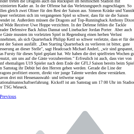
eider treten die Dragons auch das Rückspiel im heimischen Stadion mit
ezimierten Kader an. In der Offense hat das Verletzungspech zugeschlagen. So
allen gleich zwei Oliner für den Rest der Saison aus. Simeon Kräske und Yanni
ipser verletzten sich im vergangenen Spiel so schwer, dass für sie die Saison
eendet ist. Außerdem müssen die Dragons auf Top-Runningback Anthony Dixo
nd Wide Receiver Uwe Hoppe verzichten. In der Defense fehlen die Tackle
eader Defensive Back Julius Dannat und Linebacker Jordan Porter. Aber auch
ie Gäste mussten im vorletzten Spiel in Regensburg einen herben Verlust
innehmen, als sich Quarterback Philipp Kettl so schwer verletzte, dass er für de
est der Saison ausfällt. „Den Starting Quarterback zu verlieren ist bitter, gute
esserung an dieser Stelle“, sagt Headcoach Michael Anderl, „wir sind gespannt,
as Fursty für dieses Spiel geplant hat. Wir haben die drei spielfreien Wochen g
enutzt, um uns auf die Gäste vorzubereiten.“ Erfreulich ist auch, dass vier von
ünf ehemaligen U19 Spieler nach dem Ende der GFLJ Saison bereits beim Spie
m Samstag ihr Debüt bei den Herren geben werden. Gerade die Line der
ragons profitiert enorm, direkt vier junge Talente werden diese verstärken.
avon drei mit Hessenauswahl- und teilweise sogar
ationalmannschaftserfahrung. Kickoff ist am Samstag um 17:00 Uhr im Stadio
er TSG Wieseck.
Previous