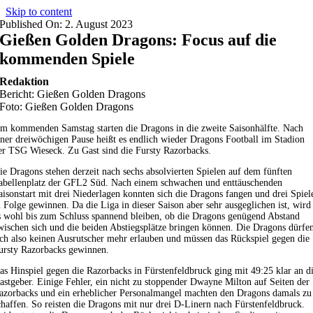
Skip to content
Published On: 2. August 2023
Gießen Golden Dragons: Focus auf die
kommenden Spiele
Redaktion
Bericht: Gießen Golden Dragons
Foto: Gießen Golden Dragons
m kommenden Samstag starten die Dragons in die zweite Saisonhälfte. Nach
iner dreiwöchigen Pause heißt es endlich wieder Dragons Football im Stadion
er TSG Wieseck. Zu Gast sind die Fursty Razorbacks.
ie Dragons stehen derzeit nach sechs absolvierten Spielen auf dem fünften
abellenplatz der GFL2 Süd. Nach einem schwachen und enttäuschenden
aisonstart mit drei Niederlagen konnten sich die Dragons fangen und drei Spiel
n Folge gewinnen. Da die Liga in dieser Saison aber sehr ausgeglichen ist, wird
s wohl bis zum Schluss spannend bleiben, ob die Dragons genügend Abstand
wischen sich und die beiden Abstiegsplätze bringen können. Die Dragons dürfe
ich also keinen Ausrutscher mehr erlauben und müssen das Rückspiel gegen die
ursty Razorbacks gewinnen.
as Hinspiel gegen die Razorbacks in Fürstenfeldbruck ging mit 49:25 klar an d
astgeber. Einige Fehler, ein nicht zu stoppender Dwayne Milton auf Seiten der
azorbacks und ein erheblicher Personalmangel machten den Dragons damals zu
chaffen. So reisten die Dragons mit nur drei D-Linern nach Fürstenfeldbruck.