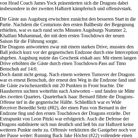
von Head Coach James Yock präsentierten sich die Dragons dabei
insbesondere in der zweiten Halbzeit kämpferisch und offensivstark.
Die Gäste aus Augsburg erwischten zunächst den besseren Start in die
Partie. Nachdem die Centurions den ersten Ballbesitz der Begegnung
erhielten, war es nach rund sechs Minuten Augsburgs Nummer 2,
Khalfani Muhammad, der mit dem ersten Touchdown der neuen
Saison für die Führung sorgte.
Die Dragons antworteten zwar mit einem starken Drive, mussten den
Ball jedoch kurz vor der gegnerischen Endzone durch eine Interceptio
abgeben. Augsburg nutzte das Geschenk eiskalt aus: Mit einem langen
Drive erhöhten die Gäste durch einen Touchdown-Pass auf Timo
Benschuh auf 14:0.
Doch damit nicht genug. Nach einem weiteren Turnover der Dragons
war es erneut Benschuh, der erneut den Weg in die Endzone fand und
die Gäste zwischenzeitlich mit 20 Punkten in Front brachte. Die
Hausherren suchten weiterhin nach Antworten – und fanden sie Mitte
des zweiten Quarters. Quarterback Isaac Bernard führte die Dragons-
Offense tief in die gegnerische Hälfte. Schließlich war es Wide
Receiver Benedikt Seitz (#82), der einen Pass von Bernard in der
Endzone fing und den ersten Touchdown der Dragons erzielte. Der
Extrapunkt von Leon Pitzki war erfolgreich. Auch die Defense der
Dragons stabilisierte sich nun deutlich und ließ bis zur Halbzeit keine
weiteren Punkte mehr zu. Offensiv verkürzten die Gastgeber noch vor
der Pause weiter: Running Back Jake Höchst (#22) vollendete einen