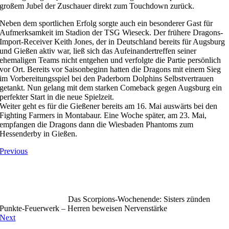
großem Jubel der Zuschauer direkt zum Touchdown zurück.
Neben dem sportlichen Erfolg sorgte auch ein besonderer Gast für
Aufmerksamkeit im Stadion der TSG Wieseck. Der frühere Dragons-
Import-Receiver Keith Jones, der in Deutschland bereits für Augsburg
und Gießen aktiv war, ließ sich das Aufeinandertreffen seiner
ehemaligen Teams nicht entgehen und verfolgte die Partie persönlich
vor Ort. Bereits vor Saisonbeginn hatten die Dragons mit einem Sieg
im Vorbereitungsspiel bei den Paderborn Dolphins Selbstvertrauen
getankt. Nun gelang mit dem starken Comeback gegen Augsburg ein
perfekter Start in die neue Spielzeit.
Weiter geht es für die Gießener bereits am 16. Mai auswärts bei den
Fighting Farmers in Montabaur. Eine Woche später, am 23. Mai,
empfangen die Dragons dann die Wiesbaden Phantoms zum
Hessenderby in Gießen.
Previous
Das Scorpions-Wochenende: Sisters zünden
Punkte-Feuerwerk – Herren beweisen Nervenstärke
Next