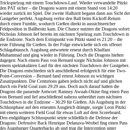
Trickspielzug mit einem Touchdown-Lauf. Wieder verwandelte Pitzki
den PAT sicher – die Dragons waren mit einem Stand von 14:20
wieder zurück im Spiel. Die zweite Halbzeit begann dann aus Sicht de
Gastgeber perfekt. Augsburg verlor den Ball beim Kickoff-Return
durch einen Fumble, wodurch Gießen direkt in aussichtsreicher
Feldposition in Ballbesitz kam. Die Chance nutzten die Dragons sofort
Nicholas Johnson lief bereits im nächsten Spielzug zum Touchdown in
die Endzone. Nach dem Extrapunkt von Pitzki stand es 21:20 – die
erste Führung für Gießen. In der Folge entwickelte sich ein offener
Schlagabtausch. Augsburg antwortete erneut durch Khalfani
Muhammad und ging wieder in Führung. Doch die Dragons hielten
dagegen: Nach einem Pass von Bernard sorgte Nicholas Johnson mit
einem spektakulären Lauf für den nächsten Touchdown der Gastgeber.
Die Dragons entschieden sich anschließend erfolgreich für eine Two-
Point-Conversion – Bernard fand erneut Johnson zu wichtigen
Zusatzpunkten. Die Centurions gaben jedoch nicht auf und glichen
durch ein Field Goal zum 29:29 aus. Doch auch darauf hatten die
Dragons die passende Antwort: Ramsey Awuah-Okine fing einen Pass
von Bernard und lief anschließend nahezu unberührt zum nächsten
Touchdown in die Endzone – 36:29 für Gießen. Als Augsburg in der
Schlussphase auf den erneuten Ausgleich drängte, sorgte Leon Pitzki
mit einem weiteren Field Goal für etwas Luft auf dem Scoreboard.
Den endgültigen Schlusspunkt setzte schließlich die Defense der
Dragons: Defensive Back Henrique Delanava-Wrobel fing einen Pass
des Augsburger Quarterbacks ab und trug die Interception unter