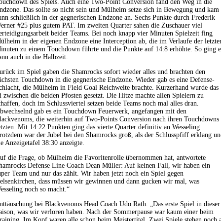
ouchdown des Spiels. Auch eine Two-Point Conversion fand den Weg in die
ndzone. Das sollte so nicht sein und Mülheim setze sich in Bewegung und kam
ann schließlich in der gegnerischen Endzone an. Sechs Punkte durch Frederik
erner #25 plus gutem PAT. Im zweiten Quarter sahen die Zuschauer viel
erteidigungsarbeit beider Teams. Bei noch knapp vier Minuten Spielzeit fing
ülheim in der eigenen Endzone eine Interception ab, die im Verlaufe der letzte
inuten zu einem Touchdown führte und die Punkte auf 14:8 erhöhte. So ging e
ann auch in die Halbzeit.
urück im Spiel gaben die Shamrocks sofort wieder alles und brachten den
ächsten Touchdown in die gegnerische Endzone. Wieder gab es eine Defense-
chlacht, die Mülheim in Field Goal Reichweite brachte. Kurzerhand wurde das
i zwischen die beiden Pfosten gesetzt. Die Hitze machte allen Spielern zu
chaffen, doch im Schlussviertel setzen beide Teams noch mal alles dran.
bwechselnd gab es ein Touchdown Feuerwerk, angefangen mit den
lackvenoms, die weiterhin auf Two-Points Conversion nach ihren Touchdowns
etzten. Mit 14:22 Punkten ging das vierte Quarter definitiv an Wesseling.
rotzdem war der Jubel bei den Shamrocks groß, als der Schlusspfiff erklang u
ie Anzeigetafel 38:30 anzeigte.
uf die Frage, ob Mülheim die Favoritenrolle übernommen hat, antwortete
hamrocks Defense Line Coach Dean Müller: Auf keinen Fall, wir haben ein
uper Team und nur das zählt. Wir haben jetzt noch ein Spiel gegen
elsenkirchen, dass müssen wir gewinnen und dann gucken wir mal, was
esseling noch so macht.“
nttäuschung bei Blackvenoms Head Coach Udo Rath. „Das erste Spiel in dieser
aison, was wir verloren haben. Nach der Sommerpause war kaum einer beim
raining. Im Kopf waren alle schon beim Meistertitel. Zwei Spiele stehen noch 