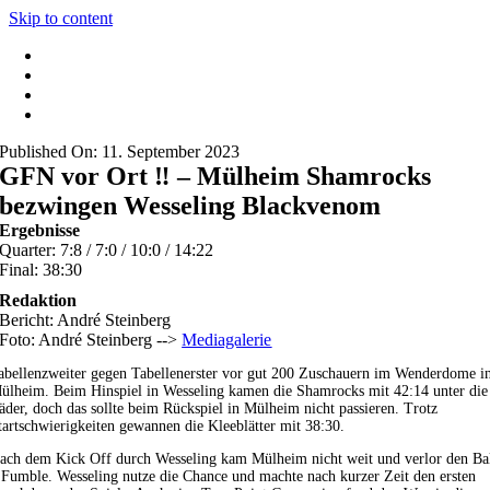
Skip to content
Published On: 11. September 2023
GFN vor Ort ‼️ – Mülheim Shamrocks
bezwingen Wesseling Blackvenom
Ergebnisse
Quarter: 7:8 / 7:0 / 10:0 / 14:22
Final: 38:30
Redaktion
Bericht: André Steinberg
Foto: André Steinberg -->
Mediagalerie
abellenzweiter gegen Tabellenerster vor gut 200 Zuschauern im Wenderdome i
ülheim. Beim Hinspiel in Wesseling kamen die Shamrocks mit 42:14 unter die
äder, doch das sollte beim Rückspiel in Mülheim nicht passieren. Trotz
tartschwierigkeiten gewannen die Kleeblätter mit 38:30.
ach dem Kick Off durch Wesseling kam Mülheim nicht weit und verlor den Ba
 Fumble. Wesseling nutze die Chance und machte nach kurzer Zeit den ersten