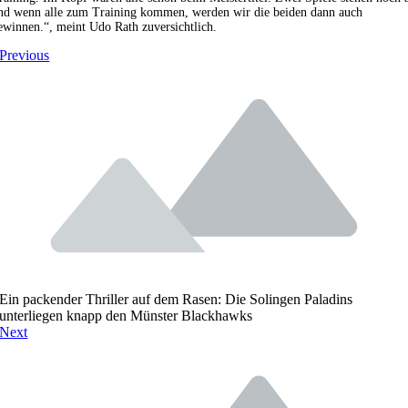
nd wenn alle zum Training kommen, werden wir die beiden dann auch
ewinnen.“, meint Udo Rath zuversichtlich.
Previous
Ein packender Thriller auf dem Rasen: Die Solingen Paladins
unterliegen knapp den Münster Blackhawks
Next