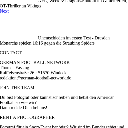
AFL, Week 3: Dragons-Shutout im Gipfeltreffen,
OT-Thriller an Vikings
Next
Unentschieden im ersten Test - Dresden
Monarchs spielen 16:16 gegen die Straubing Spiders
CONTACT
GERMAN FOOTBALL NETWORK
Thomas Fassing
Raiffeisenstraße 26 · 51570 Windeck
redaktion@german-football-network.de
JOIN THE TEAM
Du bist Fotograf oder kannst schreiben und liebst den American
Football so wie wir?
Dann melde Dich bei uns!
RENT A PHOTOGRAPHER
Fotograf für ein Sport-Event benötigt? Wir sind im Bundesgebiet und