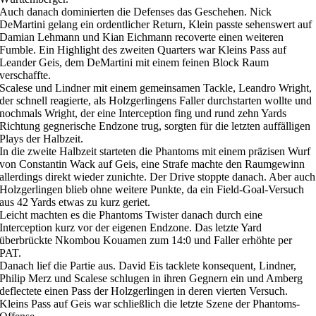
Auch danach dominierten die Defenses das Geschehen. Nick
DeMartini gelang ein ordentlicher Return, Klein passte sehenswert auf
Damian Lehmann und Kian Eichmann recoverte einen weiteren
Fumble. Ein Highlight des zweiten Quarters war Kleins Pass auf
Leander Geis, dem DeMartini mit einem feinen Block Raum
verschaffte.
Scalese und Lindner mit einem gemeinsamen Tackle, Leandro Wright,
der schnell reagierte, als Holzgerlingens Faller durchstarten wollte und
nochmals Wright, der eine Interception fing und rund zehn Yards
Richtung gegnerische Endzone trug, sorgten für die letzten auffälligen
Plays der Halbzeit.
In die zweite Halbzeit starteten die Phantoms mit einem präzisen Wurf
von Constantin Wack auf Geis, eine Strafe machte den Raumgewinn
allerdings direkt wieder zunichte. Der Drive stoppte danach. Aber auch
Holzgerlingen blieb ohne weitere Punkte, da ein Field-Goal-Versuch
aus 42 Yards etwas zu kurz geriet.
Leicht machten es die Phantoms Twister danach durch eine
Interception kurz vor der eigenen Endzone. Das letzte Yard
überbrückte Nkombou Kouamen zum 14:0 und Faller erhöhte per
PAT.
Danach lief die Partie aus. David Eis tacklete konsequent, Lindner,
Philip Merz und Scalese schlugen in ihren Gegnern ein und Amberg
deflectete einen Pass der Holzgerlingen in deren vierten Versuch.
Kleins Pass auf Geis war schließlich die letzte Szene der Phantoms-