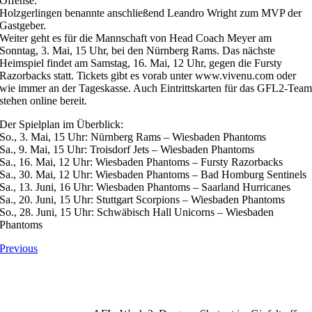
Offense.
Holzgerlingen benannte anschließend Leandro Wright zum MVP der
Gastgeber.
Weiter geht es für die Mannschaft von Head Coach Meyer am
Sonntag, 3. Mai, 15 Uhr, bei den Nürnberg Rams. Das nächste
Heimspiel findet am Samstag, 16. Mai, 12 Uhr, gegen die Fursty
Razorbacks statt. Tickets gibt es vorab unter www.vivenu.com oder
wie immer an der Tageskasse. Auch Eintrittskarten für das GFL2-Tea
stehen online bereit.
Der Spielplan im Überblick:
So., 3. Mai, 15 Uhr: Nürnberg Rams – Wiesbaden Phantoms
Sa., 9. Mai, 15 Uhr: Troisdorf Jets – Wiesbaden Phantoms
Sa., 16. Mai, 12 Uhr: Wiesbaden Phantoms – Fursty Razorbacks
Sa., 30. Mai, 12 Uhr: Wiesbaden Phantoms – Bad Homburg Sentinels
Sa., 13. Juni, 16 Uhr: Wiesbaden Phantoms – Saarland Hurricanes
Sa., 20. Juni, 15 Uhr: Stuttgart Scorpions – Wiesbaden Phantoms
So., 28. Juni, 15 Uhr: Schwäbisch Hall Unicorns – Wiesbaden
Phantoms
Previous