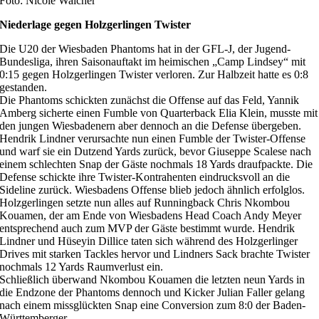
Foto: Nicole Walcher
Niederlage gegen Holzgerlingen Twister
Die U20 der Wiesbaden Phantoms hat in der GFL-J, der Jugend-
Bundesliga, ihren Saisonauftakt im heimischen „Camp Lindsey“ mit
0:15 gegen Holzgerlingen Twister verloren. Zur Halbzeit hatte es 0:8
gestanden.
Die Phantoms schickten zunächst die Offense auf das Feld, Yannik
Amberg sicherte einen Fumble von Quarterback Elia Klein, musste mit
den jungen Wiesbadenern aber dennoch an die Defense übergeben.
Hendrik Lindner verursachte nun einen Fumble der Twister-Offense
und warf sie ein Dutzend Yards zurück, bevor Giuseppe Scalese nach
einem schlechten Snap der Gäste nochmals 18 Yards draufpackte. Die
Defense schickte ihre Twister-Kontrahenten eindrucksvoll an die
Sideline zurück. Wiesbadens Offense blieb jedoch ähnlich erfolglos.
Holzgerlingen setzte nun alles auf Runningback Chris Nkombou
Kouamen, der am Ende von Wiesbadens Head Coach Andy Meyer
entsprechend auch zum MVP der Gäste bestimmt wurde. Hendrik
Lindner und Hüseyin Dillice taten sich während des Holzgerlinger
Drives mit starken Tackles hervor und Lindners Sack brachte Twister
nochmals 12 Yards Raumverlust ein.
Schließlich überwand Nkombou Kouamen die letzten neun Yards in
die Endzone der Phantoms dennoch und Kicker Julian Faller gelang
nach einem missglückten Snap eine Conversion zum 8:0 der Baden-
Württemberger.