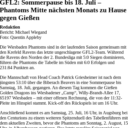
GFL2: Sommerpause bis 18. Juli –
Phantoms Mitte nächsten Monats zu Hause
gegen Gießen
Redaktion
Bericht: Michael Wiegand
Foto: Quentin Appleby
Die Wiesbaden Phantoms sind in der laufenden Saison gemeinsam mit
den Krefeld Ravens das letzte ungeschlagene GFL2-Team. Während
die Ravens den Norden der 2. Bundesliga mit 5:0 Siegen dominieren,
führen die Phantoms die Tabelle im Süden mit 6:0 Erfolgen und
231:84 Punkten an.
Die Mannschaft von Head Coach Patrick Griesheimer ist nach dem
jüngsten 53:10 über die Biberach Beavers in eine Sommerpause bis
Samstag, 18. Juli, gegangen. An diesem Tag kommen die Gießen
Golden Dragons ins Wiesbadener „Camp“, Willy-Brandt-Allee 17,
65197 Wiesbaden – mit einer offenen Rechnung, die von der 11:32-
Pleite im Hinspiel stammt. Kick-off des Rückspiels ist um 16 Uhr.
Anschließend kommt es am Samstag, 25. Juli, 16 Uhr, in Augsburg bei
den Centurions zu einem weiteren Spitzenduell des Tabellenführers mit
dem aktuellen Zweiten, bevor die Phantoms am Sonntag, 2. August, 1