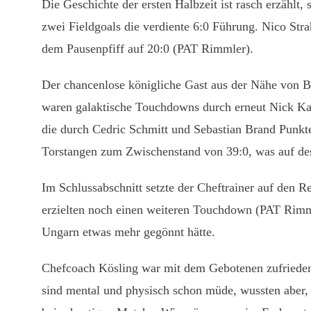
Die Geschichte der ersten Halbzeit ist rasch erzählt,
zwei Fieldgoals die verdiente 6:0 Führung. Nico St
dem Pausenpfiff auf 20:0 (PAT Rimmler).
Der chancenlose königliche Gast aus der Nähe von Bud
waren galaktische Touchdowns durch erneut Nick K
die durch Cedric Schmitt und Sebastian Brand Punkte
Torstangen zum Zwischenstand von 39:0, was auf des
Im Schlussabschnitt setzte der Cheftrainer auf den R
erzielten noch einen weiteren Touchdown (PAT Rimml
Ungarn etwas mehr gegönnt hätte.
Chefcoach Kösling war mit dem Gebotenen zufrieden,
sind mental und physisch schon müde, wussten aber,