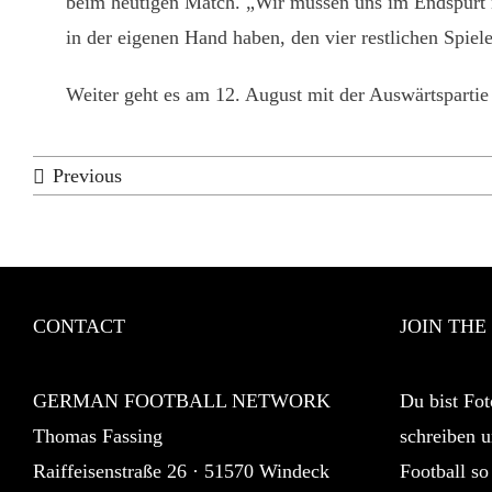
beim heutigen Match. „Wir müssen uns im Endspurt noc
in der eigenen Hand haben, den vier restlichen Spie
Weiter geht es am 12. August mit der Auswärtspartie
Previous
CONTACT
JOIN THE
GERMAN FOOTBALL NETWORK
Du bist Fot
Thomas Fassing
schreiben u
Raiffeisenstraße 26 · 51570 Windeck
Football so