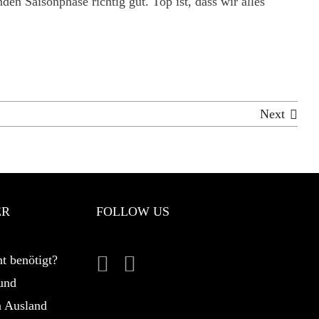
n Saisonphase richtig gut. Top ist, dass wir alles
Next
ER
FOLLOW US
t benötigt?
und
n Ausland