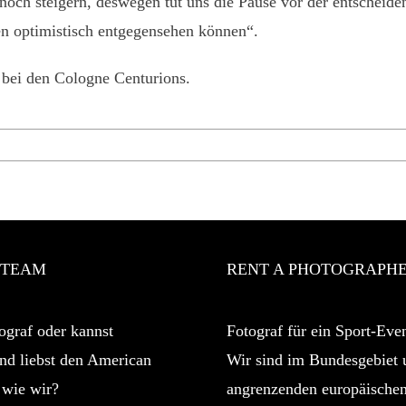
h steigern, deswegen tut uns die Pause vor der entscheidende
len optimistisch entgegensehen können“.
 bei den Cologne Centurions.
 TEAM
RENT A PHOTOGRAPH
ograf oder kannst
Fotograf für ein Sport-Even
nd liebst den American
Wir sind im Bundesgebiet 
 wie wir?
angrenzenden europäische