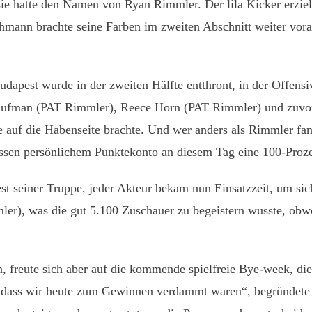
 sie hatte den Namen von Ryan Rimmler. Der lila Kicker erziel
rahmann brachte seine Farben im zweiten Abschnitt weiter vo
apest wurde in der zweiten Hälfte entthront, in der Offensiv
aufman (PAT Rimmler), Reece Horn (PAT Rimmler) und zuvor 
 auf die Habenseite brachte. Und wer anders als Rimmler fan
sen persönlichem Punktekonto an diesem Tag eine 100-Prozen
est seiner Truppe, jeder Akteur bekam nun Einsatzzeit, um si
er), was die gut 5.100 Zuschauer zu begeistern wusste, obw
 freute sich aber auf die kommende spielfreie Bye-week, die
 dass wir heute zum Gewinnen verdammt waren“, begründete e