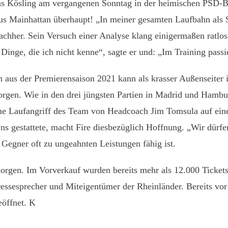
as Kösling am vergangenen Sonntag in der heimischen PSD-B
us Mainhattan überhaupt! „In meiner gesamten Laufbahn als Sp
chher. Sein Versuch einer Analyse klang einigermaßen ratlos:
Dinge, die ich nicht kenne“, sagte er und: „Im Training passi
 aus der Premierensaison 2021 kann als krasser Außenseiter 
sorgen. Wie in den drei jüngsten Partien in Madrid und Hambu
me Laufangriff des Team von Headcoach Jim Tomsula auf eine v
 gestattete, macht Fire diesbezüglich Hoffnung. „Wir dürfen
 Gegner oft zu ungeahnten Leistungen fähig ist.
orgen. Im Vorverkauf wurden bereits mehr als 12.000 Tickets 
ressesprecher und Miteigentümer der Rheinländer. Bereits vo
eöffnet. K