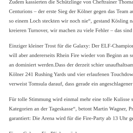
Zudem kassierten die Schützlinge von Cheftrainer Thom
Centurions – der erste Sieg der Kölner gegen das Team a
so einem Loch steckten wir noch nie“, gestand Kösling na
kreieren Turnover, wir machen zu viele Fehler – das sind 
Einziger kleiner Trost für die Galaxy: Der ELF-Champion
will aber andererseits Rhein Fire wieder von Beginn an 
an dominiert werden.Dass der derzeit schier unaufhaltsa
Kölner 241 Rushing Yards und vier erlaufenen Touchdowns
verweist Tomsula darauf, dass gerade ein angeschlagener
Für tolle Stimmung wird einmal mehr eine tolle Kulisse s
Kategorien an der Tageskasse“, betont Martin Wagner, P
garantiert: Die Arena wird für die Fire-Party ab 13 Uhr g