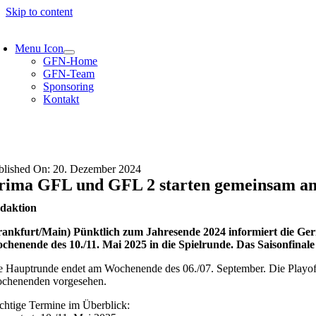
Skip to content
Menu Icon
GFN-Home
GFN-Team
Sponsoring
Kontakt
blished On: 20. Dezember 2024
rima GFL und GFL 2 starten gemeinsam am 1
daktion
rankfurt/Main) Pünktlich zum Jahresende 2024 informiert die Ge
chenende des 10./11. Mai 2025 in die Spielrunde. Das Saisonfinal
e Hauptrunde endet am Wochenende des 06./07. September. Die Playoffs
chenenden vorgesehen.
chtige Termine im Überblick: