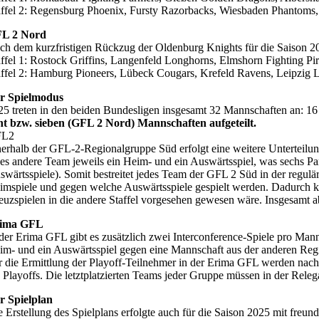
affel 2: Regensburg Phoenix, Fursty Razorbacks, Wiesbaden Phantoms
L 2 Nord
ch dem kurzfristigen Rückzug der Oldenburg Knights für die Saison 20
affel 1: Rostock Griffins, Langenfeld Longhorns, Elmshorn Fighting Pir
affel 2: Hamburg Pioneers, Lübeck Cougars, Krefeld Ravens, Leipzig 
r Spielmodus
25 treten in den beiden Bundesligen insgesamt 32 Mannschaften an: 
ht bzw. sieben (GFL 2 Nord) Mannschaften aufgeteilt.
FL2
nerhalb der GFL-2-Regionalgruppe Süd erfolgt eine weitere Unterteilung 
des andere Team jeweils ein Heim- und ein Auswärtsspiel, was sechs P
swärtsspiele). Somit bestreitet jedes Team der GFL 2 Süd in der regu
imspiele und gegen welche Auswärtsspiele gespielt werden. Dadurch k
euzspielen in die andere Staffel vorgesehen gewesen wäre. Insgesamt a
ima GFL
 der Erima GFL gibt es zusätzlich zwei Interconference-Spiele pro Mann
im- und ein Auswärtsspiel gegen eine Mannschaft aus der anderen Regi
r die Ermittlung der Playoff-Teilnehmer in der Erima GFL werden nach A
e Playoffs. Die letztplatzierten Teams jeder Gruppe müssen in der Releg
r Spielplan
e Erstellung des Spielplans erfolgte auch für die Saison 2025 mit freu