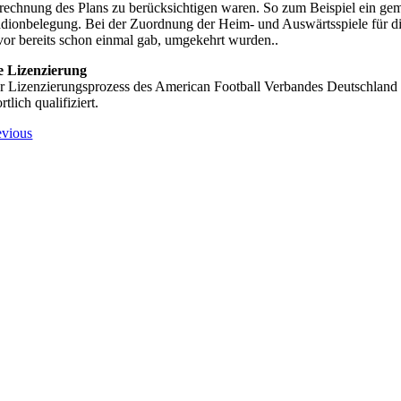
rechnung des Plans zu berücksichtigen waren. So zum Beispiel ein geme
adionbelegung. Bei der Zuordnung der Heim- und Auswärtsspiele für di
vor bereits schon einmal gab, umgekehrt wurden..
e Lizenzierung
r Lizenzierungsprozess des American Football Verbandes Deutschland (A
rtlich qualifiziert.
evious