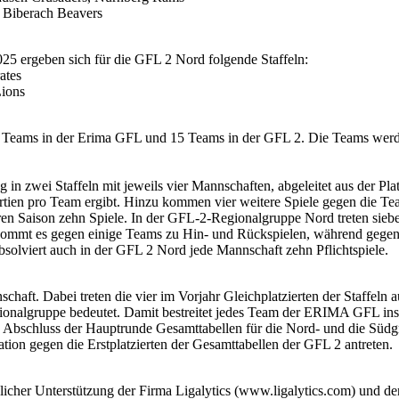
, Biberach Beavers
25 ergeben sich für die GFL 2 Nord folgende Staffeln:
ates
Lions
16 Teams in der Erima GFL und 15 Teams in der GFL 2. Die Teams wer
in zwei Staffeln mit jeweils vier Mannschaften, abgeleitet aus der Plat
artien pro Team ergibt. Hinzu kommen vier weitere Spiele gegen die T
lären Saison zehn Spiele. In der GFL-2-Regionalgruppe Nord treten si
ommt es gegen einige Teams zu Hin- und Rückspielen, während gegen a
bsolviert auch in der GFL 2 Nord jede Mannschaft zehn Pflichtspiele.
schaft. Dabei treten die vier im Vorjahr Gleichplatzierten der Staffel
onalgruppe bedeutet. Damit bestreitet jedes Team der ERIMA GFL insg
bschluss der Hauptrunde Gesamttabellen für die Nord- und die Südgruppe
ation gegen die Erstplatzierten der Gesamttabellen der GFL 2 antreten.
ndlicher Unterstützung der Firma Ligalytics (www.ligalytics.com) und 