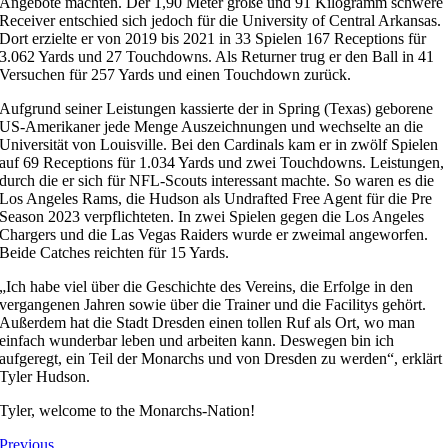
Angebote machten. Der 1,90 Meter große und 91 Kilogramm schwere
Receiver entschied sich jedoch für die University of Central Arkansas.
Dort erzielte er von 2019 bis 2021 in 33 Spielen 167 Receptions für
3.062 Yards und 27 Touchdowns. Als Returner trug er den Ball in 41
Versuchen für 257 Yards und einen Touchdown zurück.
Aufgrund seiner Leistungen kassierte der in Spring (Texas) geborene
US-Amerikaner jede Menge Auszeichnungen und wechselte an die
Universität von Louisville. Bei den Cardinals kam er in zwölf Spielen
auf 69 Receptions für 1.034 Yards und zwei Touchdowns. Leistungen,
durch die er sich für NFL-Scouts interessant machte. So waren es die
Los Angeles Rams, die Hudson als Undrafted Free Agent für die Pre
Season 2023 verpflichteten. In zwei Spielen gegen die Los Angeles
Chargers und die Las Vegas Raiders wurde er zweimal angeworfen.
Beide Catches reichten für 15 Yards.
„Ich habe viel über die Geschichte des Vereins, die Erfolge in den
vergangenen Jahren sowie über die Trainer und die Facilitys gehört.
Außerdem hat die Stadt Dresden einen tollen Ruf als Ort, wo man
einfach wunderbar leben und arbeiten kann. Deswegen bin ich
aufgeregt, ein Teil der Monarchs und von Dresden zu werden“, erklärt
Tyler Hudson.
Tyler, welcome to the Monarchs-Nation!
Previous