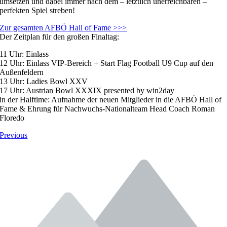
umsetzen und dabei immer nach dem – letztlich unerreichbaren –
perfekten Spiel streben!
Zur gesamten AFBÖ Hall of Fame >>>
Der Zeitplan für den großen Finaltag:
11 Uhr: Einlass
12 Uhr: Einlass VIP-Bereich + Start Flag Football U9 Cup auf den
Außenfeldern
13 Uhr: Ladies Bowl XXV
17 Uhr: Austrian Bowl XXXIX presented by win2day
in der Halftime: Aufnahme der neuen Mitglieder in die AFBÖ Hall of
Fame & Ehrung für Nachwuchs-Nationalteam Head Coach Roman
Floredo
Previous