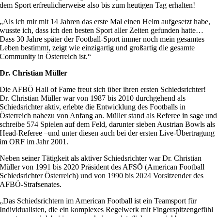
dem Sport erfreulicherweise also bis zum heutigen Tag erhalten!
„Als ich mir mit 14 Jahren das erste Mal einen Helm aufgesetzt habe,
wusste ich, dass ich den besten Sport aller Zeiten gefunden hatte…
Dass 30 Jahre später der Football-Sport immer noch mein gesamtes
Leben bestimmt, zeigt wie einzigartig und großartig die gesamte
Community in Österreich ist.“
Dr. Christian Müller
Die AFBÖ Hall of Fame freut sich über ihren ersten Schiedsrichter!
Dr. Christian Müller war von 1987 bis 2010 durchgehend als
Schiedsrichter aktiv, erlebte die Entwicklung des Footballs in
Österreich nahezu von Anfang an. Müller stand als Referee in sage un
schreibe 574 Spielen auf dem Feld, darunter sieben Austrian Bowls als
Head-Referee –und unter diesen auch bei der ersten Live-Übertragung
im ORF im Jahr 2001.
Neben seiner Tätigkeit als aktiver Schiedsrichter war Dr. Christian
Müller von 1991 bis 2020 Präsident des AFSÖ (American Football
Schiedsrichter Österreich) und von 1990 bis 2024 Vorsitzender des
AFBÖ-Strafsenates.
„Das Schiedsrichtern im American Football ist ein Teamsport für
Individualisten, die ein komplexes Regelwerk mit Fingerspitzengefühl