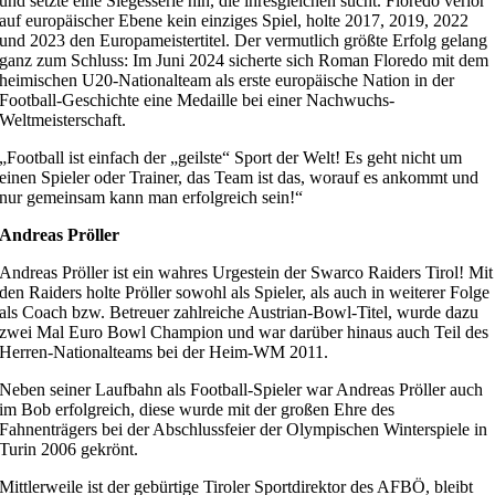
und setzte eine Siegesserie hin, die ihresgleichen sucht. Floredo verlor
auf europäischer Ebene kein einziges Spiel, holte 2017, 2019, 2022
und 2023 den Europameistertitel. Der vermutlich größte Erfolg gelang
ganz zum Schluss: Im Juni 2024 sicherte sich Roman Floredo mit dem
heimischen U20-Nationalteam als erste europäische Nation in der
Football-Geschichte eine Medaille bei einer Nachwuchs-
Weltmeisterschaft.
„Football ist einfach der „geilste“ Sport der Welt! Es geht nicht um
einen Spieler oder Trainer, das Team ist das, worauf es ankommt und
nur gemeinsam kann man erfolgreich sein!“
Andreas Pröller
Andreas Pröller ist ein wahres Urgestein der Swarco Raiders Tirol! Mit
den Raiders holte Pröller sowohl als Spieler, als auch in weiterer Folge
als Coach bzw. Betreuer zahlreiche Austrian-Bowl-Titel, wurde dazu
zwei Mal Euro Bowl Champion und war darüber hinaus auch Teil des
Herren-Nationalteams bei der Heim-WM 2011.
Neben seiner Laufbahn als Football-Spieler war Andreas Pröller auch
im Bob erfolgreich, diese wurde mit der großen Ehre des
Fahnenträgers bei der Abschlussfeier der Olympischen Winterspiele in
Turin 2006 gekrönt.
Mittlerweile ist der gebürtige Tiroler Sportdirektor des AFBÖ, bleibt