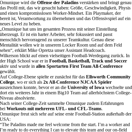
Omunique wird die
Offense der Paladins
verstärken und bringt genau
das Profil mit, das wir gesucht haben: Größe, Geschwindigkeit, Physis
und einen kompromisslosen Worker-Mindset. Ein Playmaker, der
bereit ist, Verantwortung zu übernehmen und das Offensivspiel auf ein
neues Level zu heben.
„Omunique hat uns im gesamten Prozess mit seiner Einstellung
überzeugt. Er ist ein harter Arbeiter, sehr fokussiert und passt
menschlich hervorragend zu unserer Teamkultur. Genau diese
Mentalität wollen wir in unserem Locker Room und auf dem Feld
sehen“, erklärt Mike Opretza unser Assistant Headcoach.
Wilkerson blickt auf einen vielseitigen Football-Werdegang zurück. In
der High School war er in
Football, Basketball, Track und Soccer
aktiv und wurde in
allen Sportarten First Team All-Conference
gewählt.
Auf College-Ebene spielte er zunächst für das
Ellsworth Community
College
, wo er sich als
2x All-Conference NJCAA Spieler
auszeichnen konnte, bevor er an die
University of Iowa
wechselte un
dort ein weiteres Jahr in einem Big10 Team auf allerhöchstem College-
Niveau absolvierte.
Nach seiner College-Zeit sammelte Omunique zudem Erfahrungen
bei
Workouts mit mehreren UFL- und CFL-Teams
.
Omunique freut sich sehr auf seine erste Football-Station außerhalb der
USA:
“The Paladins made me feel welcome from the start. I’m a worker and
I’m ready to do everything I can to elevate this team and our on-field