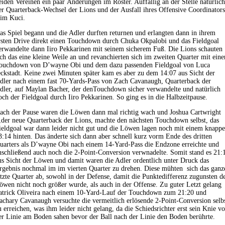
eiden Vereinen ein paar Änderungen im Roster. Auffällig an der Stelle natürlic
er Quarterback-Wechsel der Lions und der Ausfall ihres Offensive Coordinator
im Kuci.
as Spiel begann und die Adler durften returnen und erlangten dann in ihrem
rsten Drive direkt einen Touchdown durch Chuka Okpalobi und das Fieldgoal
erwandelte dann Iiro Pekkarinen mit seinem sicherem Fuß. Die Lions schauten
ich das eine kleine Weile an und revanchierten sich im zweiten Quarter mit ein
ouchdown von D’wayne Obi und dem dazu passenden Fieldgoal von Luca
eckstadt. Keine zwei Minuten später kam es aber zu dem 14:07 aus Sicht der
dler nach einem fast 70-Yards-Pass von Zach Cavanaugh, Quarterback der
dler, auf Maylan Bacher, der denTouchdown sicher verwandelte und natürlich
och der Fieldgoal durch Iiro Pekkarinen. So ging es in die Halbzeitpause.
ach der Pause waren die Löwen dann mal richtig wach und Joshua Cartwright
,der neue Quarterback der Lions, machte den nächsten Touchdown selbst, das
ieldgoal war dann leider nicht gut und die Löwen lagen noch mit einem knapp
3:14 hinten. Das änderte sich dann aber schnell kurz vorm Ende des dritten
uarters als D’wayne Obi nach einem 14-Yard-Pass die Endzone erreichte und
nschließend auch noch die 2-Point-Conversion verwnadelte. Somit stand es 21:
us Sicht der Löwen und damit waren die Adler ordentlich unter Druck das
rgebnis nochmal im im vierten Quarter zu drehen. Diese mühten sich das ganz
etzte Quarter ab, sowohl in der Defense, damit die Punktedifferenz zugunsten d
öwen nicht noch größer wurde, als auch in der Offense. Zu guter Letzt gelang
atrick Oliveira nach einem 10-Yard-Lauf der Touchdown zum 21:20 und
achary Cavanaugh versuchte die vermeitlich erlösende 2-Point-Conversion selb
u erreichen, was ihm leider nicht gelang, da die Schiedsrichter erst sein Knie vo
er Linie am Boden sahen bevor der Ball nach der Linie den Boden berührte.