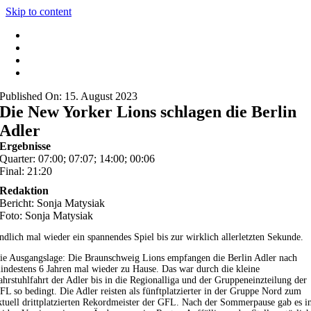
Skip to content
Published On: 15. August 2023
Die New Yorker Lions schlagen die Berlin
Adler
Ergebnisse
Quarter: 07:00; 07:07; 14:00; 00:06
Final: 21:20
Redaktion
Bericht: Sonja Matysiak
Foto: Sonja Matysiak
ndlich mal wieder ein spannendes Spiel bis zur wirklich allerletzten Sekunde.
ie Ausgangslage: Die Braunschweig Lions empfangen die Berlin Adler nach
indestens 6 Jahren mal wieder zu Hause. Das war durch die kleine
ahrstuhlfahrt der Adler bis in die Regionalliga und der Gruppeneinzteilung der
FL so bedingt. Die Adler reisten als fünftplatzierter in der Gruppe Nord zum
ktuell drittplatzierten Rekordmeister der GFL. Nach der Sommerpause gab es i