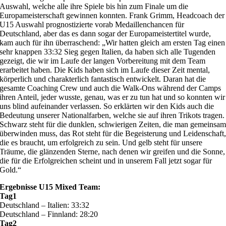
Auswahl, welche alle ihre Spiele bis hin zum Finale um die
Europameisterschaft gewinnen konnten. Frank Grimm, Headcoach der
U15 Auswahl prognostizierte vorab Medaillenchancen für
Deutschland, aber das es dann sogar der Europameistertitel wurde,
kam auch für ihn überraschend: „Wir hatten gleich am ersten Tag einen
sehr knappen 33:32 Sieg gegen Italien, da haben sich alle Tugenden
gezeigt, die wir im Laufe der langen Vorbereitung mit dem Team
erarbeitet haben. Die Kids haben sich im Laufe dieser Zeit mental,
körperlich und charakterlich fantastisch entwickelt. Daran hat die
gesamte Coaching Crew und auch die Walk-Ons während der Camps
ihren Anteil, jeder wusste, genau, was er zu tun hat und so konnten wir
uns blind aufeinander verlassen. So erklärten wir den Kids auch die
Bedeutung unserer Nationalfarben, welche sie auf ihren Trikots tragen.
Schwarz steht für die dunklen, schwierigen Zeiten, die man gemeinsa
überwinden muss, das Rot steht für die Begeisterung und Leidenschaft
die es braucht, um erfolgreich zu sein. Und gelb steht für unsere
Träume, die glänzenden Sterne, nach denen wir greifen und die Sonne,
die für die Erfolgreichen scheint und in unserem Fall jetzt sogar für
Gold.“
Ergebnisse U15 Mixed Team:
Tag1
Deutschland – Italien: 33:32
Deutschland – Finnland: 28:20
Tag2