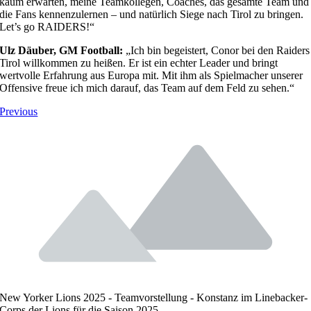
kaum erwarten, meine Teamkollegen, Coaches, das gesamte Team und
die Fans kennenzulernen – und natürlich Siege nach Tirol zu bringen.
Let’s go RAIDERS!“
Ulz Däuber, GM Football:
„Ich bin begeistert, Conor bei den Raiders
Tirol willkommen zu heißen. Er ist ein echter Leader und bringt
wertvolle Erfahrung aus Europa mit. Mit ihm als Spielmacher unserer
Offensive freue ich mich darauf, das Team auf dem Feld zu sehen.“
Previous
New Yorker Lions 2025 - Teamvorstellung - Konstanz im Linebacker-
Corps der Lions für die Saison 2025