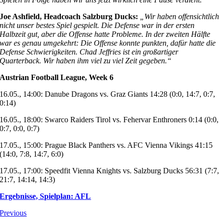
Joe Ashfield, Headcoach Salzburg Ducks:
„Wir haben offensichtlich
nicht unser bestes Spiel gespielt. Die Defense war in der ersten
Halbzeit gut, aber die Offense hatte Probleme. In der zweiten Hälfte
war es genau umgekehrt: Die Offense konnte punkten, dafür hatte die
Defense Schwierigkeiten. Chad Jeffries ist ein großartiger
Quarterback. Wir haben ihm viel zu viel Zeit gegeben.“
Austrian Football League, Week 6
16.05., 14:00: Danube Dragons vs. Graz Giants 14:28 (0:0, 14:7, 0:7,
0:14)
16.05., 18:00: Swarco Raiders Tirol vs. Fehervar Enthroners 0:14 (0:0,
0:7, 0:0, 0:7)
17.05., 15:00: Prague Black Panthers vs. AFC Vienna Vikings 41:15
(14:0, 7:8, 14:7, 6:0)
17.05., 17:00: Speedfit Vienna Knights vs. Salzburg Ducks 56:31 (7:7,
21:7, 14:14, 14:3)
Ergebnisse, Spielplan: AFL
Previous