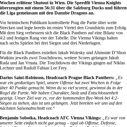
Wochen erlittene Shutout in Wien. Die Speedfit Vienna Knights
überzeugten mit einem 56:31 über die Salzburg Ducks und führen
die Liga gemeinsam mit den Danube Dragons an.
Vor heimischem Publikum kontrollierte Prag die Partie über weite
Strecken und legte bereits im ersten Viertel den Grundstein zum Erfolg
Mit dem Sieg verbessern sich die Black Panthers auf eine Bilanz von
4:2 und festigen Rang vier der Tabelle. Die Vienna Vikings halten
nach sechs Spielen bei drei Siegen und drei Niederlagen.
Für die Black Panthers erzielten Jakub Wolesky und Ahmonte D’Shon
Watkins jeweils zwei Touchdowns, weitere Scores gelangen Jakub
Rada und Jan Vrnata. Die Touchdowns der Vikings gingen auf Niklas
Lechner und Rudolf Fabian Lee Frey.
Darius Saint-Robinson, Headcoach Prague Black Panthers:
„Es
war ein großartiges Spiel, unsere Offense hat zwei Wochen in Folge
über 40 Punkte gemacht. Wenn du so viel scorest, gewinnst du in der
Regel die Partie. Wir haben Charakter, Stolz und Entschlossenheit
gezeigt. Unser Ziel war es, vor der kommenden Bye-Week bei 4:2-
Siegen zu stehen, das ist uns gelungen. Jetzt bereiten wir uns auf den
nächsten Saisonabschnitt vor.“
Benjamin Sobotka, Headcoach AFC Vienna Vikings:
„Es war von
unserer Seite einfach nicht gut genug – egal ob Offense, Defense,