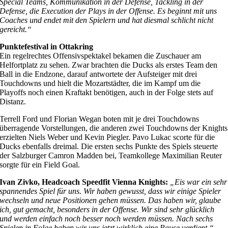
Special Teams, Kommunikation in der Defense, Tackling in der
Defense, die Execution der Plays in der Offense. Es beginnt mit uns
Coaches und endet mit den Spielern und hat diesmal schlicht nicht
gereicht.“
Punktefestival in Ottakring
Ein regelrechtes Offensivspektakel bekamen die Zuschauer am
Helfortplatz zu sehen. Zwar brachten die Ducks als erstes Team den
Ball in die Endzone, darauf antwortete der Aufsteiger mit drei
Touchdowns und hielt die Mozartstädter, die im Kampf um die
Playoffs noch einen Kraftakt benötigen, auch in der Folge stets auf
Distanz.
Terrell Ford und Florian Wegan boten mit je drei Touchdowns
überragende Vorstellungen, die anderen zwei Touchdowns der Knights
erzielten Niels Weber und Kevin Piegler. Pavo Lukac scorte für die
Ducks ebenfalls dreimal. Die ersten sechs Punkte des Spiels steuerte
der Salzburger Camron Madden bei, Teamkollege Maximilian Reuter
sorgte für ein Field Goal.
Ivan Zivko, Headcoach Speedfit Vienna Knights:
„Eis war ein sehr
spannendes Spiel für uns. Wir haben gewusst, dass wir einige Spieler
wechseln und neue Positionen gehen müssen. Das haben wir, glaube
ich, gut gemacht, besonders in der Offense. Wir sind sehr glücklich
und werden einfach noch besser noch werden müssen. Nach sechs
Spielen in Folge haben wir uns jetzt wirklich eine Pause verdient.“