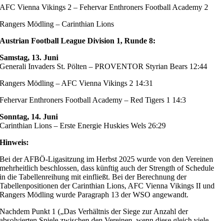
AFC Vienna Vikings 2 – Fehervar Enthroners Football Academy 2
Rangers Mödling – Carinthian Lions
Austrian Football League Division 1, Runde 8:
Samstag, 13. Juni
Generali Invaders St. Pölten – PROVENTOR Styrian Bears 12:44
Rangers Mödling – AFC Vienna Vikings 2 14:31
Fehervar Enthroners Football Academy – Red Tigers 1 14:3
Sonntag, 14. Juni
Carinthian Lions – Erste Energie Huskies Wels 26:29
Hinweis:
Bei der AFBÖ-Ligasitzung im Herbst 2025 wurde von den Vereinen
mehrheitlich beschlossen, dass künftig auch der Strength of Schedule
in die Tabellenreihung mit einfließt. Bei der Berechnung der
Tabellenpositionen der Carinthian Lions, AFC Vienna Vikings II und
Rangers Mödling wurde Paragraph 13 der WSO angewandt.
Nachdem Punkt 1 („Das Verhältnis der Siege zur Anzahl der
absolvierten Spiele zwischen den Vereinen, wenn diese gleich viele