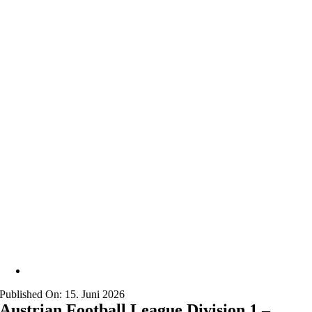
Published On: 15. Juni 2026
Austrian Football League Division 1 –