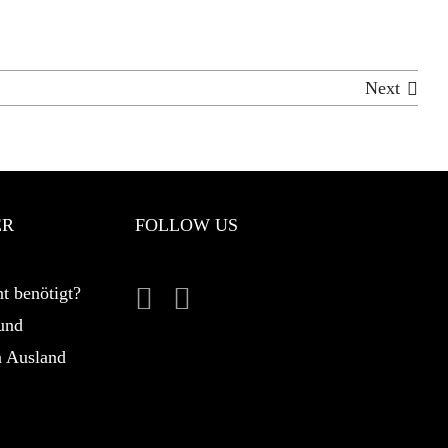
Next
ER
FOLLOW US
t benötigt?
und
n Ausland