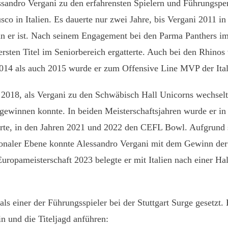
essandro Vergani zu den erfahrensten Spielern und Führungspe
o in Italien. Es dauerte nur zwei Jahre, bis Vergani 2011 in
tän er ist. Nach seinem Engagement bei den Parma Panthers i
ersten Titel im Seniorbereich ergatterte. Auch bei den Rhinos 
2014 als auch 2015 wurde er zum Offensive Line MVP der Ital
b 2018, als Vergani zu den Schwäbisch Hall Unicorns wechselt
ewinnen konnte. In beiden Meisterschaftsjahren wurde er i
gierte, in den Jahren 2021 und 2022 den CEFL Bowl. Aufgrun
ionaler Ebene konnte Alessandro Vergani mit dem Gewinn der 
-Europameisterschaft 2023 belegte er mit Italien nach einer H
ls einer der Führungsspieler bei der Stuttgart Surge gesetzt
 und die Titeljagd anführen: