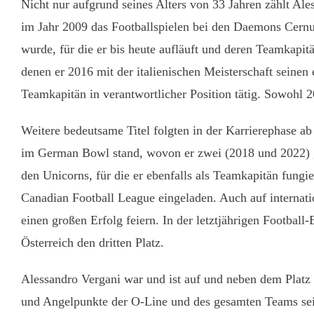
Nicht nur aufgrund seines Alters von 33 Jahren zählt Al
im Jahr 2009 das Footballspielen bei den Daemons Cernusc
wurde, für die er bis heute aufläuft und deren Teamkapi
denen er 2016 mit der italienischen Meisterschaft seinen 
Teamkapitän in verantwortlicher Position tätig. Sowohl 
Weitere bedeutsame Titel folgten in der Karrierephase a
im German Bowl stand, wovon er zwei (2018 und 2022) g
den Unicorns, für die er ebenfalls als Teamkapitän fun
Canadian Football League eingeladen. Auch auf internat
einen großen Erfolg feiern. In der letztjährigen Football
Österreich den dritten Platz.
Alessandro Vergani war und ist auf und neben dem Platz a
und Angelpunkte der O-Line und des gesamten Teams sein