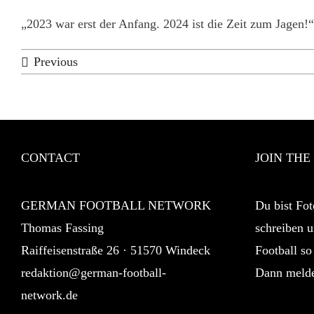
„2023 war erst der Anfang. 2024 ist die Zeit zum Jagen!
Previous
CONTACT
JOIN THE
GERMAN FOOTBALL NETWORK
Du bist Fot
Thomas Fassing
schreiben u
Raiffeisenstraße 26 · 51570 Windeck
Football so
redaktion@german-football-
Dann melde
network.de