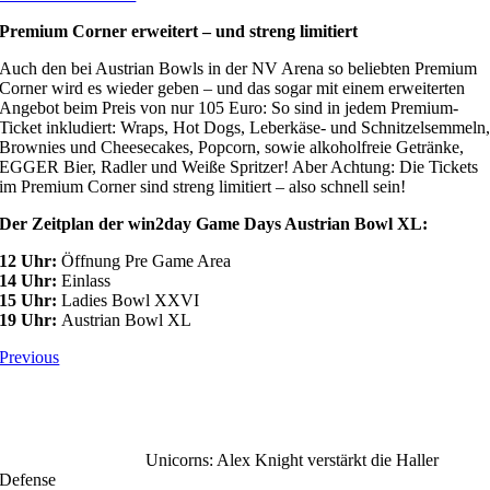
Premium Corner erweitert – und streng limitiert
Auch den bei Austrian Bowls in der NV Arena so beliebten Premium
Corner wird es wieder geben – und das sogar mit einem erweiterten
Angebot beim Preis von nur 105 Euro: So sind in jedem Premium-
Ticket inkludiert: Wraps, Hot Dogs, Leberkäse- und Schnitzelsemmeln
Brownies und Cheesecakes, Popcorn, sowie alkoholfreie Getränke,
EGGER Bier, Radler und Weiße Spritzer! Aber Achtung: Die Tickets
im Premium Corner sind streng limitiert – also schnell sein!
Der Zeitplan der win2day Game Days Austrian Bowl XL:
12 Uhr:
Öffnung Pre Game Area
14 Uhr:
Einlass
15 Uhr:
Ladies Bowl XXVI
19 Uhr:
Austrian Bowl XL
Previous
Unicorns: Alex Knight verstärkt die Haller
Defense