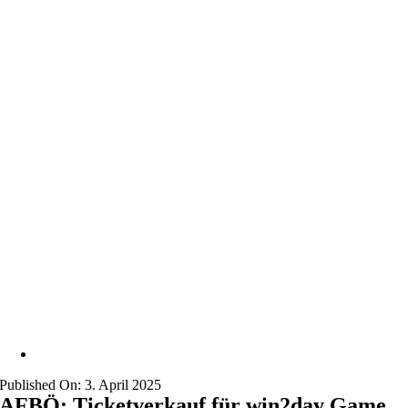
Published On: 3. April 2025
AFBÖ: Ticketverkauf für win2day Game